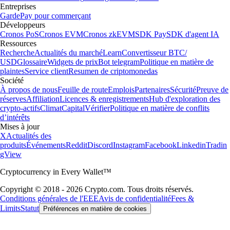
Entreprises
Garde
Pay pour commerçant
Développeurs
Cronos PoS
Cronos EVM
Cronos zkEVM
SDK Pay
SDK d'agent IA
Ressources
Recherche
Actualités du marché
Learn
Convertisseur BTC/
USD
Glossaire
Widgets de prix
Bot telegram
Politique en matière de
plaintes
Service client
Resumen de criptomonedas
Société
À propos de nous
Feuille de route
Emplois
Partenaires
Sécurité
Preuve de
réserves
Affiliation
Licences & enregistrements
Hub d'exploration des
crypto-actifs
Climat
Capital
Vérifier
Politique en matière de conflits
d’intérêts
Mises à jour
X
Actualités des
produits
Événements
Reddit
Discord
Instagram
Facebook
Linkedin
Tradin
gView
Cryptocurrency in Every Wallet™
Copyright © 2018 - 2026 Crypto.com. Tous droits réservés.
Conditions générales de l'EEE
Avis de confidentialité
Fees &
Limits
Statut
Préférences en matière de cookies