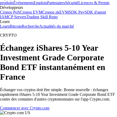
produits
Événements
Emplois
Partenaires
Sécurité
Licences & Permis
Développeurs
Cronos PoS
Cronos EVM
Cronos zkEVM
SDK Pay
SDK d'agent
IA
MCP Servers
Trading Skill Repo
Learn
Learn
Bitcoin
Recherche
Actualités du marché
CRYPTO
Échangez iShares 5-10 Year
Investment Grade Corporate
Bond ETF instantanément en
France
Échanger vos cryptos doit être simple. Bonne nouvelle : échangez
rapidement iShares 5-10 Year Investment Grade Corporate Bond ETF
contre des centaines d'autres cryptomonnaies sur l'app Crypto.com.
Commencer avec Crypto.com