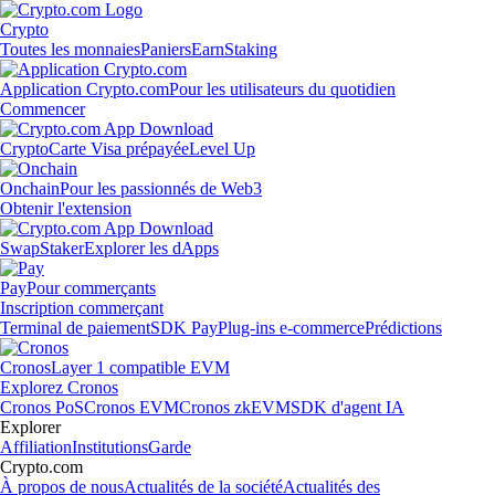
Crypto
Toutes les monnaies
Paniers
Earn
Staking
Application Crypto.com
Pour les utilisateurs du quotidien
Commencer
Crypto
Carte Visa prépayée
Level Up
Onchain
Pour les passionnés de Web3
Obtenir l'extension
Swap
Staker
Explorer les dApps
Pay
Pour commerçants
Inscription commerçant
Terminal de paiement
SDK Pay
Plug-ins e-commerce
Prédictions
Cronos
Layer 1 compatible EVM
Explorez Cronos
Cronos PoS
Cronos EVM
Cronos zkEVM
SDK d'agent IA
Explorer
Affiliation
Institutions
Garde
Crypto.com
À propos de nous
Actualités de la société
Actualités des