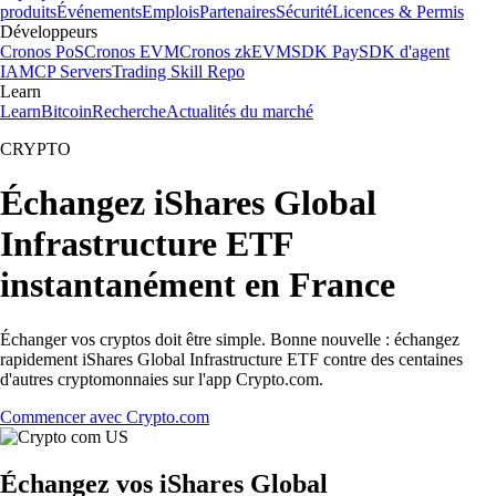
produits
Événements
Emplois
Partenaires
Sécurité
Licences & Permis
Développeurs
Cronos PoS
Cronos EVM
Cronos zkEVM
SDK Pay
SDK d'agent
IA
MCP Servers
Trading Skill Repo
Learn
Learn
Bitcoin
Recherche
Actualités du marché
CRYPTO
Échangez iShares Global
Infrastructure ETF
instantanément en France
Échanger vos cryptos doit être simple. Bonne nouvelle : échangez
rapidement iShares Global Infrastructure ETF contre des centaines
d'autres cryptomonnaies sur l'app Crypto.com.
Commencer avec Crypto.com
Échangez vos iShares Global