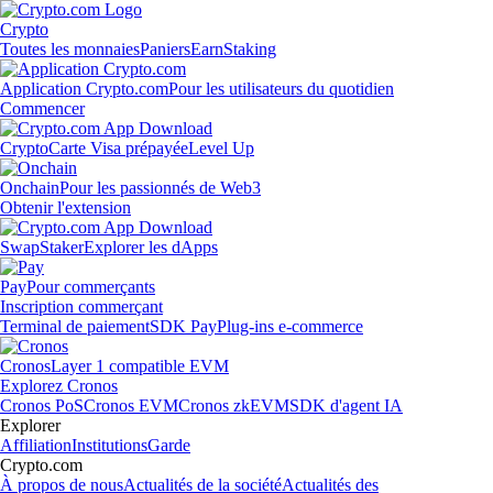
Crypto
Toutes les monnaies
Paniers
Earn
Staking
Application Crypto.com
Pour les utilisateurs du quotidien
Commencer
Crypto
Carte Visa prépayée
Level Up
Onchain
Pour les passionnés de Web3
Obtenir l'extension
Swap
Staker
Explorer les dApps
Pay
Pour commerçants
Inscription commerçant
Terminal de paiement
SDK Pay
Plug-ins e-commerce
Cronos
Layer 1 compatible EVM
Explorez Cronos
Cronos PoS
Cronos EVM
Cronos zkEVM
SDK d'agent IA
Explorer
Affiliation
Institutions
Garde
Crypto.com
À propos de nous
Actualités de la société
Actualités des