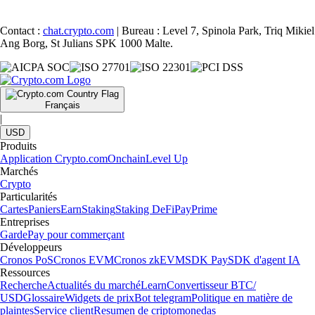
Contact :
chat.crypto.com
| Bureau : Level 7, Spinola Park, Triq Mikiel
Ang Borg, St Julians SPK 1000 Malte.
Français
|
USD
Produits
Application Crypto.com
Onchain
Level Up
Marchés
Crypto
Particularités
Cartes
Paniers
Earn
Staking
Staking DeFi
Pay
Prime
Entreprises
Garde
Pay pour commerçant
Développeurs
Cronos PoS
Cronos EVM
Cronos zkEVM
SDK Pay
SDK d'agent IA
Ressources
Recherche
Actualités du marché
Learn
Convertisseur BTC/
USD
Glossaire
Widgets de prix
Bot telegram
Politique en matière de
plaintes
Service client
Resumen de criptomonedas