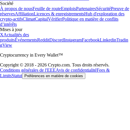
Société
À propos de nous
Feuille de route
Emplois
Partenaires
Sécurité
Preuve de
réserves
Affiliation
Licences & enregistrements
Hub d'exploration des
crypto-actifs
Climat
Capital
Vérifier
Politique en matière de conflits
d’intérêts
Mises à jour
X
Actualités des
produits
Événements
Reddit
Discord
Instagram
Facebook
Linkedin
Tradin
gView
Cryptocurrency in Every Wallet™
Copyright © 2018 - 2026 Crypto.com. Tous droits réservés.
Conditions générales de l'EEE
Avis de confidentialité
Fees &
Limits
Statut
Préférences en matière de cookies