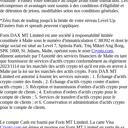
volatilité. Évaluez votre tolérance au risque avant toute transaction. Les
récompenses et avantages sont soumis à des conditions d'éligibilité et
de détention de jetons, modifiables selon nos conditions générales.
*Zéro frais de trading jusqu'à la limite de votre niveau Level Up.
D'autres frais et spreads peuvent s'appliquer.
Foris DAX MT Limited est une société à responsabilité limitée
constituée à Malte sous le numéro d'immatriculation C 88392 et dont le
siège social est situé au Level 7, Spinola Park, Triq Mikiel Ang Borg,
SPK 1000, St. Julians, Malte, opérant sous le nom
Crypto.com
,
dûment autorisée par l'Autorité des services financiers de Malte en tant
que fournisseur de services d'actifs crypto conformément au règlement
2023/1114 sur les marchés des actifs crypto tel qu'il est mis en œuvre à
Malte par la loi sur les marchés des actifs crypto. Foris DAX MT
Limited est autorisé à fournir les services suivants : 1. Échange d'actifs
crypto contre des fonds ; 2. Échange d'actifs crypto contre d'autres
actifs crypto ; 3. Réception et transmission d'ordres d'actifs crypto pour
le compte de clients ; 4. Exécution d'ordres d'actifs crypto pour le
compte de clients ; 5. Services de transfert d'actifs crypto pour le
compte de clients ; et 6. Conservation et administration d'actifs crypto
pour le compte de clients.
Le compte Cash est fourni par Foris MT Limited. La carte Visa
Crypto.com
est émise et promue par Foris MT Limited en vertu de sa