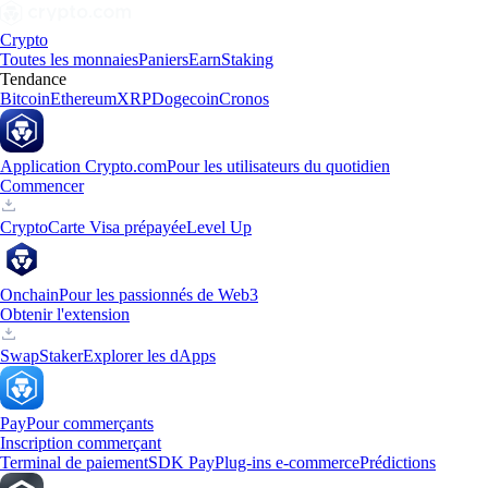
Crypto
Toutes les monnaies
Paniers
Earn
Staking
Tendance
Bitcoin
Ethereum
XRP
Dogecoin
Cronos
Application Crypto.com
Pour les utilisateurs du quotidien
Commencer
Crypto
Carte Visa prépayée
Level Up
Onchain
Pour les passionnés de Web3
Obtenir l'extension
Swap
Staker
Explorer les dApps
Pay
Pour commerçants
Inscription commerçant
Terminal de paiement
SDK Pay
Plug-ins e-commerce
Prédictions