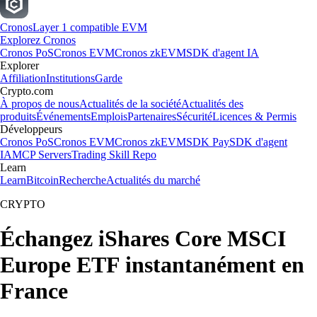
Cronos
Layer 1 compatible EVM
Explorez Cronos
Cronos PoS
Cronos EVM
Cronos zkEVM
SDK d'agent IA
Explorer
Affiliation
Institutions
Garde
Crypto.com
À propos de nous
Actualités de la société
Actualités des
produits
Événements
Emplois
Partenaires
Sécurité
Licences & Permis
Développeurs
Cronos PoS
Cronos EVM
Cronos zkEVM
SDK Pay
SDK d'agent
IA
MCP Servers
Trading Skill Repo
Learn
Learn
Bitcoin
Recherche
Actualités du marché
CRYPTO
Échangez iShares Core MSCI
Europe ETF instantanément en
France