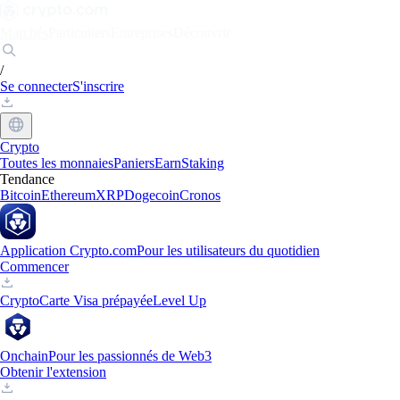
Marchés
Particuliers
Entreprises
Découvrir
/
Se connecter
S'inscrire
Crypto
Toutes les monnaies
Paniers
Earn
Staking
Tendance
Bitcoin
Ethereum
XRP
Dogecoin
Cronos
Application Crypto.com
Pour les utilisateurs du quotidien
Commencer
Crypto
Carte Visa prépayée
Level Up
Onchain
Pour les passionnés de Web3
Obtenir l'extension