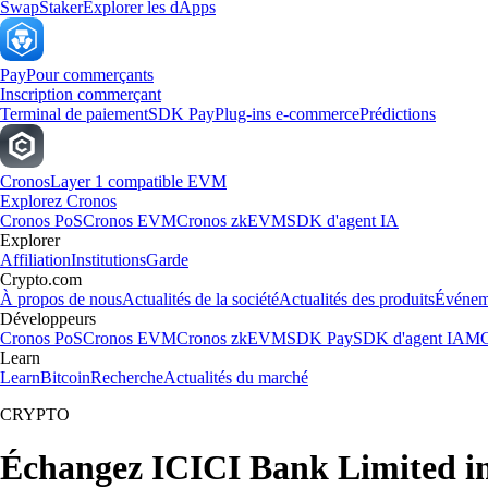
Swap
Staker
Explorer les dApps
Pay
Pour commerçants
Inscription commerçant
Terminal de paiement
SDK Pay
Plug-ins e-commerce
Prédictions
Cronos
Layer 1 compatible EVM
Explorez Cronos
Cronos PoS
Cronos EVM
Cronos zkEVM
SDK d'agent IA
Explorer
Affiliation
Institutions
Garde
Crypto.com
À propos de nous
Actualités de la société
Actualités des produits
Événem
Développeurs
Cronos PoS
Cronos EVM
Cronos zkEVM
SDK Pay
SDK d'agent IA
MC
Learn
Learn
Bitcoin
Recherche
Actualités du marché
CRYPTO
Échangez ICICI Bank Limited i