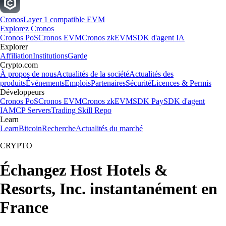
Cronos
Layer 1 compatible EVM
Explorez Cronos
Cronos PoS
Cronos EVM
Cronos zkEVM
SDK d'agent IA
Explorer
Affiliation
Institutions
Garde
Crypto.com
À propos de nous
Actualités de la société
Actualités des
produits
Événements
Emplois
Partenaires
Sécurité
Licences & Permis
Développeurs
Cronos PoS
Cronos EVM
Cronos zkEVM
SDK Pay
SDK d'agent
IA
MCP Servers
Trading Skill Repo
Learn
Learn
Bitcoin
Recherche
Actualités du marché
CRYPTO
Échangez Host Hotels &
Resorts, Inc. instantanément en
France