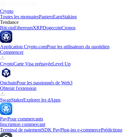
Crypto
Toutes les monnaies
Paniers
Earn
Staking
Tendance
Bitcoin
Ethereum
XRP
Dogecoin
Cronos
Application Crypto.com
Pour les utilisateurs du quotidien
Commencer
Crypto
Carte Visa prépayée
Level Up
Onchain
Pour les passionnés de Web3
Obtenir l'extension
Swap
Staker
Explorer les dApps
Pay
Pour commerçants
Inscription commerçant
Terminal de paiement
SDK Pay
Plug-ins e-commerce
Prédictions