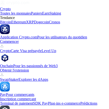
Crypto
Toutes les monnaies
Paniers
Earn
Staking
Tendance
Bitcoin
Ethereum
XRP
Dogecoin
Cronos
Application Crypto.com
Pour les utilisateurs du quotidien
Commencer
Crypto
Carte Visa prépayée
Level Up
Onchain
Pour les passionnés de Web3
Obtenir l'extension
Swap
Staker
Explorer les dApps
Pay
Pour commerçants
Inscription commerçant
Terminal de paiement
SDK Pay
Plug-ins e-commerce
Prédictions