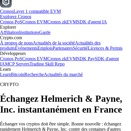
Cronos
Layer 1 compatible EVM
Explorez Cronos
Cronos PoS
Cronos EVM
Cronos zkEVM
SDK d'agent IA
Explorer
Affiliation
Institutions
Garde
Crypto.com
À propos de nous
Actualités de la société
Actualités des
produits
Événements
Emplois
Partenaires
Sécurité
Licences & Permis
Développeurs
Cronos PoS
Cronos EVM
Cronos zkEVM
SDK Pay
SDK d'agent
IA
MCP Servers
Trading Skill Repo
Learn
Learn
Bitcoin
Recherche
Actualités du marché
CRYPTO
Échangez Helmerich & Payne,
Inc. instantanément en France
Échanger vos cryptos doit être simple. Bonne nouvelle : échangez
rapidement Helmerich & Payne, Inc. contre des centaines d'autres