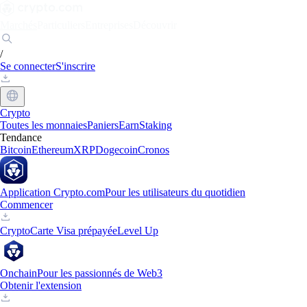
Marchés
Particuliers
Entreprises
Découvrir
/
Se connecter
S'inscrire
Crypto
Toutes les monnaies
Paniers
Earn
Staking
Tendance
Bitcoin
Ethereum
XRP
Dogecoin
Cronos
Application Crypto.com
Pour les utilisateurs du quotidien
Commencer
Crypto
Carte Visa prépayée
Level Up
Onchain
Pour les passionnés de Web3
Obtenir l'extension