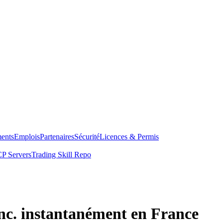
ents
Emplois
Partenaires
Sécurité
Licences & Permis
P Servers
Trading Skill Repo
c. instantanément en France