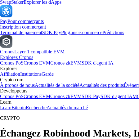
Swap
Staker
Explorer les dApps
Pay
Pour commerçants
Inscription commerçant
Terminal de paiement
SDK Pay
Plug-ins e-commerce
Prédictions
Cronos
Layer 1 compatible EVM
Explorez Cronos
Cronos PoS
Cronos EVM
Cronos zkEVM
SDK d'agent IA
Explorer
Affiliation
Institutions
Garde
Crypto.com
À propos de nous
Actualités de la société
Actualités des produits
Événem
Développeurs
Cronos PoS
Cronos EVM
Cronos zkEVM
SDK Pay
SDK d'agent IA
MC
Learn
Learn
Bitcoin
Recherche
Actualités du marché
CRYPTO
Échangez Robinhood Markets, In