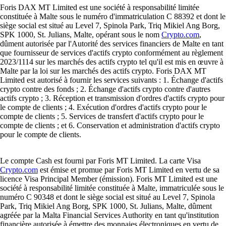
Foris DAX MT Limited est une société à responsabilité limitée
constituée à Malte sous le numéro d'immatriculation C 88392 et dont le
siège social est situé au Level 7, Spinola Park, Triq Mikiel Ang Borg,
SPK 1000, St. Julians, Malte, opérant sous le nom
Crypto.com
,
dûment autorisée par l'Autorité des services financiers de Malte en tant
que fournisseur de services d'actifs crypto conformément au règlement
2023/1114 sur les marchés des actifs crypto tel qu'il est mis en œuvre à
Malte par la loi sur les marchés des actifs crypto. Foris DAX MT
Limited est autorisé à fournir les services suivants : 1. Échange d'actifs
crypto contre des fonds ; 2. Échange d'actifs crypto contre d'autres
actifs crypto ; 3. Réception et transmission d'ordres d'actifs crypto pour
le compte de clients ; 4. Exécution d'ordres d'actifs crypto pour le
compte de clients ; 5. Services de transfert d'actifs crypto pour le
compte de clients ; et 6. Conservation et administration d'actifs crypto
pour le compte de clients.
Le compte Cash est fourni par Foris MT Limited. La carte Visa
Crypto.com
est émise et promue par Foris MT Limited en vertu de sa
licence Visa Principal Member (émission). Foris MT Limited est une
société à responsabilité limitée constituée à Malte, immatriculée sous le
numéro C 90348 et dont le siège social est situé au Level 7, Spinola
Park, Triq Mikiel Ang Borg, SPK 1000, St. Julians, Malte, dûment
agréée par la Malta Financial Services Authority en tant qu'institution
financière autorisée à émettre des monnaies électroniques en vertu de