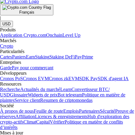
Français
|
USD
Produits
Application Crypto.com
Onchain
Level Up
Marchés
Crypto
Particularités
Cartes
Paniers
Earn
Staking
Staking DeFi
Pay
Prime
Entreprises
Garde
Pay pour commerçant
Développeurs
Cronos PoS
Cronos EVM
Cronos zkEVM
SDK Pay
SDK d'agent IA
Ressources
Recherche
Actualités du marché
Learn
Convertisseur BTC/
USD
Glossaire
Widgets de prix
Bot telegram
Politique en matière de
plaintes
Service client
Resumen de criptomonedas
Société
À propos de nous
Feuille de route
Emplois
Partenaires
Sécurité
Preuve de
réserves
Affiliation
Licences & enregistrements
Hub d'exploration des
crypto-actifs
Climat
Capital
Vérifier
Politique en matière de conflits
d’intérêts
Mises à jour