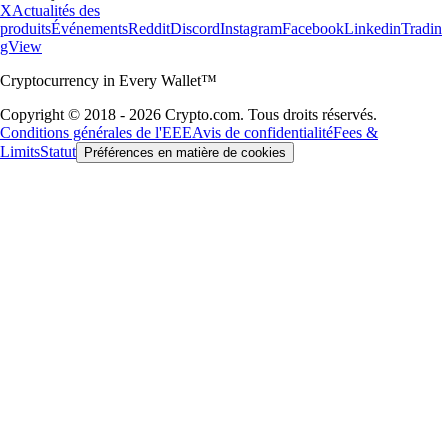
X
Actualités des
produits
Événements
Reddit
Discord
Instagram
Facebook
Linkedin
Tradin
gView
Cryptocurrency in Every Wallet™
Copyright © 2018 - 2026 Crypto.com. Tous droits réservés.
Conditions générales de l'EEE
Avis de confidentialité
Fees &
Limits
Statut
Préférences en matière de cookies