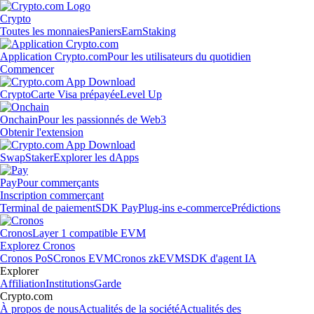
Crypto
Toutes les monnaies
Paniers
Earn
Staking
Application Crypto.com
Pour les utilisateurs du quotidien
Commencer
Crypto
Carte Visa prépayée
Level Up
Onchain
Pour les passionnés de Web3
Obtenir l'extension
Swap
Staker
Explorer les dApps
Pay
Pour commerçants
Inscription commerçant
Terminal de paiement
SDK Pay
Plug-ins e-commerce
Prédictions
Cronos
Layer 1 compatible EVM
Explorez Cronos
Cronos PoS
Cronos EVM
Cronos zkEVM
SDK d'agent IA
Explorer
Affiliation
Institutions
Garde
Crypto.com
À propos de nous
Actualités de la société
Actualités des