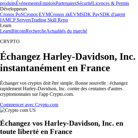
produits
Événements
Emplois
Partenaires
Sécurité
Licences & Permis
Développeurs
Cronos PoS
Cronos EVM
Cronos zkEVM
SDK Pay
SDK d'agent
IA
MCP Servers
Trading Skill Repo
Learn
Learn
Bitcoin
Recherche
Actualités du marché
CRYPTO
Échangez Harley-Davidson, Inc.
instantanément en France
Échanger vos cryptos doit être simple. Bonne nouvelle : échangez
rapidement Harley-Davidson, Inc. contre des centaines d'autres
cryptomonnaies sur l'app Crypto.com.
Commencer avec Crypto.com
Échangez vos Harley-Davidson, Inc. en
toute liberté en France