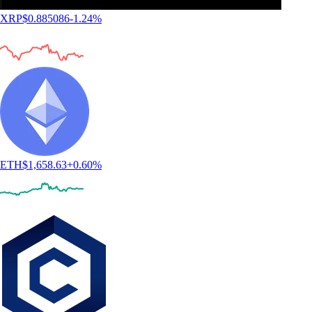
XRP
$
0.885086
-1.24
%
ETH
$
1,658.63
+
0.60
%