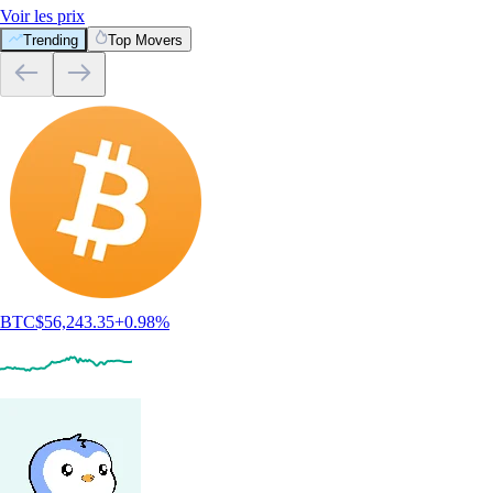
Voir les prix
Trending
Top Movers
BTC
$
56,243.35
+
0.98
%