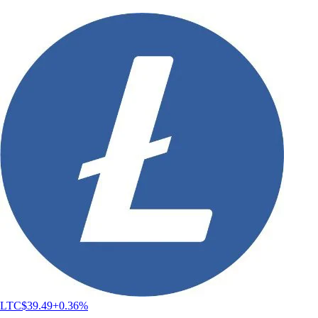
LTC
$
39.49
+
0.36
%