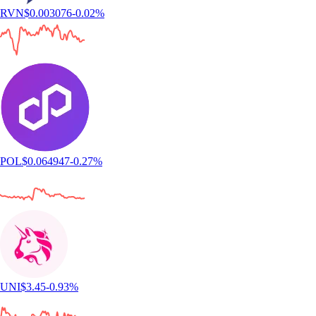
RVN
$
0.003076
-0.02
%
POL
$
0.064947
-0.27
%
UNI
$
3.45
-0.93
%