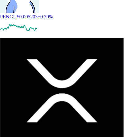
PENGU
$
0.005203
+
0.39
%