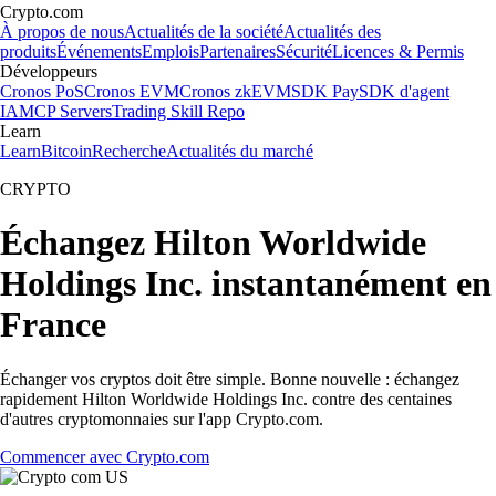
Crypto.com
À propos de nous
Actualités de la société
Actualités des
produits
Événements
Emplois
Partenaires
Sécurité
Licences & Permis
Développeurs
Cronos PoS
Cronos EVM
Cronos zkEVM
SDK Pay
SDK d'agent
IA
MCP Servers
Trading Skill Repo
Learn
Learn
Bitcoin
Recherche
Actualités du marché
CRYPTO
Échangez Hilton Worldwide
Holdings Inc. instantanément en
France
Échanger vos cryptos doit être simple. Bonne nouvelle : échangez
rapidement Hilton Worldwide Holdings Inc. contre des centaines
d'autres cryptomonnaies sur l'app Crypto.com.
Commencer avec Crypto.com