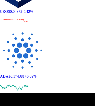
CRO
$
0.04372
-5.42
%
ADA
$
0.174381
+
0.09
%