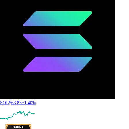
SOL
$
63.83
+
1.40
%