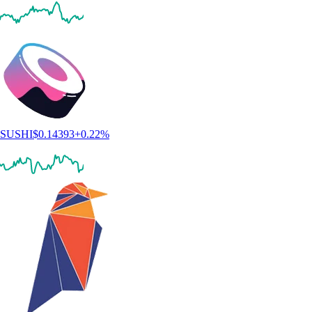
SUSHI
$
0.14393
+
0.22
%