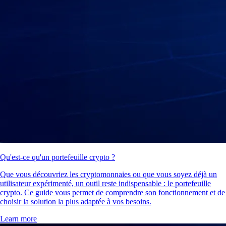
Qu'est-ce qu'un portefeuille crypto ?
Que vous découvriez les cryptomonnaies ou que vous soyez déjà un
utilisateur expérimenté, un outil reste indispensable : le portefeuille
crypto. Ce guide vous permet de comprendre son fonctionnement et de
choisir la solution la plus adaptée à vos besoins.
Learn more