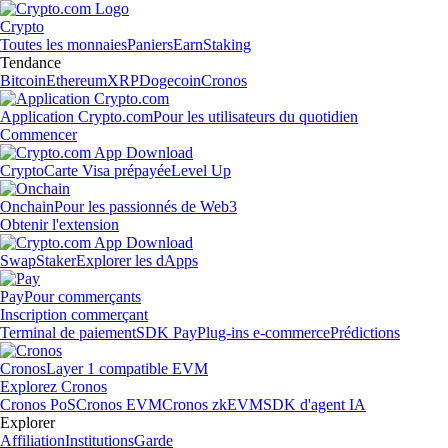
Crypto
Toutes les monnaies
Paniers
Earn
Staking
Tendance
Bitcoin
Ethereum
XRP
Dogecoin
Cronos
Application Crypto.com
Pour les utilisateurs du quotidien
Commencer
Crypto
Carte Visa prépayée
Level Up
Onchain
Pour les passionnés de Web3
Obtenir l'extension
Swap
Staker
Explorer les dApps
Pay
Pour commerçants
Inscription commerçant
Terminal de paiement
SDK Pay
Plug-ins e-commerce
Prédictions
Cronos
Layer 1 compatible EVM
Explorez Cronos
Cronos PoS
Cronos EVM
Cronos zkEVM
SDK d'agent IA
Explorer
Affiliation
Institutions
Garde