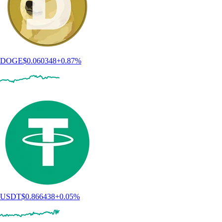
DOGE
$
0.060348
+
0.87
%
USDT
$
0.866438
+
0.05
%