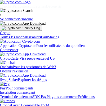
Marchés
Particuliers
Entreprises
Découvrir
/
Se connecter
S'inscrire
Crypto
Toutes les monnaies
Paniers
Earn
Staking
Application Crypto.com
Pour les utilisateurs du quotidien
Commencer
Crypto
Carte Visa prépayée
Level Up
Onchain
Pour les passionnés de Web3
Obtenir l'extension
Swap
Staker
Explorer les dApps
Pay
Pour commerçants
Inscription commerçant
Terminal de paiement
SDK Pay
Plug-ins e-commerce
Prédictions
Cronos
Layer 1 compatible EVM