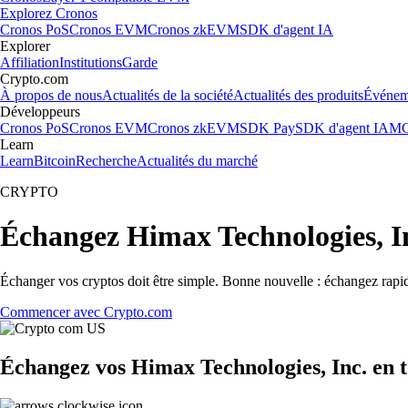
Explorez Cronos
Cronos PoS
Cronos EVM
Cronos zkEVM
SDK d'agent IA
Explorer
Affiliation
Institutions
Garde
Crypto.com
À propos de nous
Actualités de la société
Actualités des produits
Événem
Développeurs
Cronos PoS
Cronos EVM
Cronos zkEVM
SDK Pay
SDK d'agent IA
MC
Learn
Learn
Bitcoin
Recherche
Actualités du marché
CRYPTO
Échangez Himax Technologies, I
Échanger vos cryptos doit être simple. Bonne nouvelle : échangez rapi
Commencer avec Crypto.com
Échangez vos Himax Technologies, Inc. en t