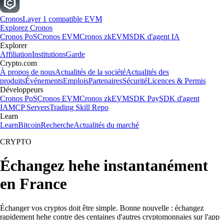
Cronos
Layer 1 compatible EVM
Explorez Cronos
Cronos PoS
Cronos EVM
Cronos zkEVM
SDK d'agent IA
Explorer
Affiliation
Institutions
Garde
Crypto.com
À propos de nous
Actualités de la société
Actualités des
produits
Événements
Emplois
Partenaires
Sécurité
Licences & Permis
Développeurs
Cronos PoS
Cronos EVM
Cronos zkEVM
SDK Pay
SDK d'agent
IA
MCP Servers
Trading Skill Repo
Learn
Learn
Bitcoin
Recherche
Actualités du marché
CRYPTO
Échangez hehe instantanément
en France
Échanger vos cryptos doit être simple. Bonne nouvelle : échangez
rapidement hehe contre des centaines d'autres cryptomonnaies sur l'app