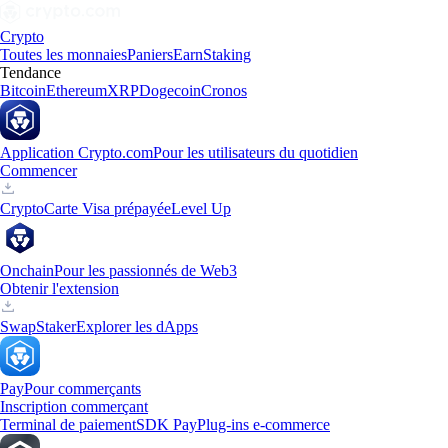
Crypto
Toutes les monnaies
Paniers
Earn
Staking
Tendance
Bitcoin
Ethereum
XRP
Dogecoin
Cronos
Application Crypto.com
Pour les utilisateurs du quotidien
Commencer
Crypto
Carte Visa prépayée
Level Up
Onchain
Pour les passionnés de Web3
Obtenir l'extension
Swap
Staker
Explorer les dApps
Pay
Pour commerçants
Inscription commerçant
Terminal de paiement
SDK Pay
Plug-ins e-commerce