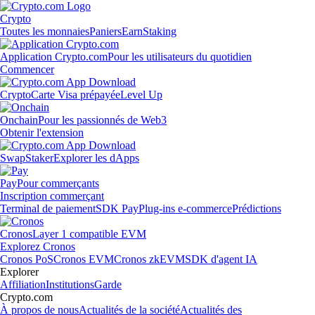
Crypto
Toutes les monnaies
Paniers
Earn
Staking
Application Crypto.com
Pour les utilisateurs du quotidien
Commencer
Crypto
Carte Visa prépayée
Level Up
Onchain
Pour les passionnés de Web3
Obtenir l'extension
Swap
Staker
Explorer les dApps
Pay
Pour commerçants
Inscription commerçant
Terminal de paiement
SDK Pay
Plug-ins e-commerce
Prédictions
Cronos
Layer 1 compatible EVM
Explorez Cronos
Cronos PoS
Cronos EVM
Cronos zkEVM
SDK d'agent IA
Explorer
Affiliation
Institutions
Garde
Crypto.com
À propos de nous
Actualités de la société
Actualités des