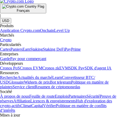
Français
|
USD
Produits
Application Crypto.com
Onchain
Level Up
Marchés
Crypto
Particularités
Cartes
Paniers
Earn
Staking
Staking DeFi
Pay
Prime
Entreprises
Garde
Pay pour commerçant
Développeurs
Cronos PoS
Cronos EVM
Cronos zkEVM
SDK Pay
SDK d'agent IA
Ressources
Recherche
Actualités du marché
Learn
Convertisseur BTC/
USD
Glossaire
Widgets de prix
Bot telegram
Politique en matière de
plaintes
Service client
Resumen de criptomonedas
Société
À propos de nous
Feuille de route
Emplois
Partenaires
Sécurité
Preuve de
réserves
Affiliation
Licences & enregistrements
Hub d'exploration des
crypto-actifs
Climat
Capital
Vérifier
Politique en matière de conflits
d’intérêts
Mises à jour