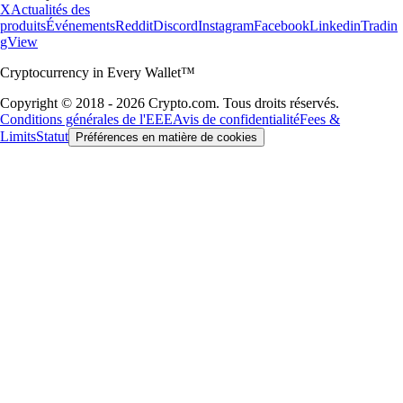
X
Actualités des
produits
Événements
Reddit
Discord
Instagram
Facebook
Linkedin
Tradin
gView
Cryptocurrency in Every Wallet™
Copyright © 2018 - 2026 Crypto.com. Tous droits réservés.
Conditions générales de l'EEE
Avis de confidentialité
Fees &
Limits
Statut
Préférences en matière de cookies