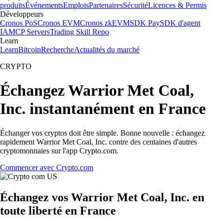
produits
Événements
Emplois
Partenaires
Sécurité
Licences & Permis
Développeurs
Cronos PoS
Cronos EVM
Cronos zkEVM
SDK Pay
SDK d'agent
IA
MCP Servers
Trading Skill Repo
Learn
Learn
Bitcoin
Recherche
Actualités du marché
CRYPTO
Échangez Warrior Met Coal,
Inc. instantanément en France
Échanger vos cryptos doit être simple. Bonne nouvelle : échangez
rapidement Warrior Met Coal, Inc. contre des centaines d'autres
cryptomonnaies sur l'app Crypto.com.
Commencer avec Crypto.com
Échangez vos Warrior Met Coal, Inc. en
toute liberté en France