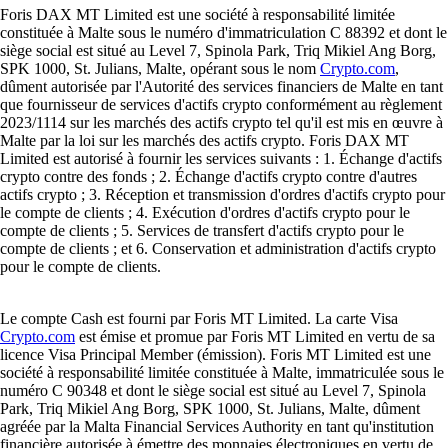
Foris DAX MT Limited est une société à responsabilité limitée
constituée à Malte sous le numéro d'immatriculation C 88392 et dont le
siège social est situé au Level 7, Spinola Park, Triq Mikiel Ang Borg,
SPK 1000, St. Julians, Malte, opérant sous le nom
Crypto.com
,
dûment autorisée par l'Autorité des services financiers de Malte en tant
que fournisseur de services d'actifs crypto conformément au règlement
2023/1114 sur les marchés des actifs crypto tel qu'il est mis en œuvre à
Malte par la loi sur les marchés des actifs crypto. Foris DAX MT
Limited est autorisé à fournir les services suivants : 1. Échange d'actifs
crypto contre des fonds ; 2. Échange d'actifs crypto contre d'autres
actifs crypto ; 3. Réception et transmission d'ordres d'actifs crypto pour
le compte de clients ; 4. Exécution d'ordres d'actifs crypto pour le
compte de clients ; 5. Services de transfert d'actifs crypto pour le
compte de clients ; et 6. Conservation et administration d'actifs crypto
pour le compte de clients.
Le compte Cash est fourni par Foris MT Limited. La carte Visa
Crypto.com
est émise et promue par Foris MT Limited en vertu de sa
licence Visa Principal Member (émission). Foris MT Limited est une
société à responsabilité limitée constituée à Malte, immatriculée sous le
numéro C 90348 et dont le siège social est situé au Level 7, Spinola
Park, Triq Mikiel Ang Borg, SPK 1000, St. Julians, Malte, dûment
agréée par la Malta Financial Services Authority en tant qu'institution
financière autorisée à émettre des monnaies électroniques en vertu de