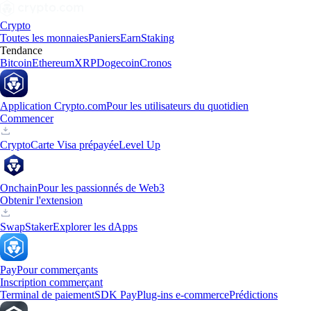
Crypto
Toutes les monnaies
Paniers
Earn
Staking
Tendance
Bitcoin
Ethereum
XRP
Dogecoin
Cronos
Application Crypto.com
Pour les utilisateurs du quotidien
Commencer
Crypto
Carte Visa prépayée
Level Up
Onchain
Pour les passionnés de Web3
Obtenir l'extension
Swap
Staker
Explorer les dApps
Pay
Pour commerçants
Inscription commerçant
Terminal de paiement
SDK Pay
Plug-ins e-commerce
Prédictions