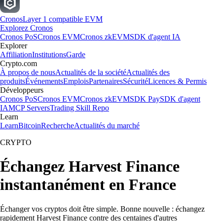
Cronos
Layer 1 compatible EVM
Explorez Cronos
Cronos PoS
Cronos EVM
Cronos zkEVM
SDK d'agent IA
Explorer
Affiliation
Institutions
Garde
Crypto.com
À propos de nous
Actualités de la société
Actualités des
produits
Événements
Emplois
Partenaires
Sécurité
Licences & Permis
Développeurs
Cronos PoS
Cronos EVM
Cronos zkEVM
SDK Pay
SDK d'agent
IA
MCP Servers
Trading Skill Repo
Learn
Learn
Bitcoin
Recherche
Actualités du marché
CRYPTO
Échangez Harvest Finance
instantanément en France
Échanger vos cryptos doit être simple. Bonne nouvelle : échangez
rapidement Harvest Finance contre des centaines d'autres