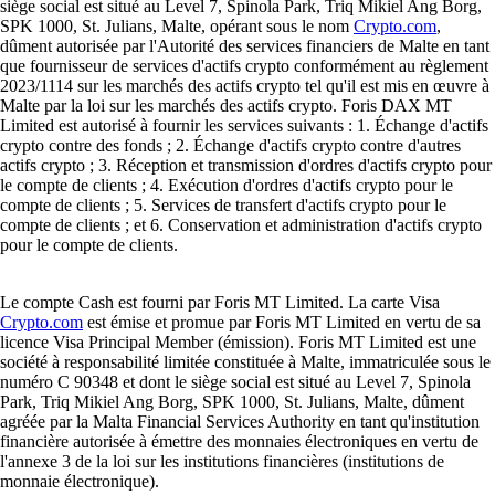
siège social est situé au Level 7, Spinola Park, Triq Mikiel Ang Borg,
SPK 1000, St. Julians, Malte, opérant sous le nom
Crypto.com
,
dûment autorisée par l'Autorité des services financiers de Malte en tant
que fournisseur de services d'actifs crypto conformément au règlement
2023/1114 sur les marchés des actifs crypto tel qu'il est mis en œuvre à
Malte par la loi sur les marchés des actifs crypto. Foris DAX MT
Limited est autorisé à fournir les services suivants : 1. Échange d'actifs
crypto contre des fonds ; 2. Échange d'actifs crypto contre d'autres
actifs crypto ; 3. Réception et transmission d'ordres d'actifs crypto pour
le compte de clients ; 4. Exécution d'ordres d'actifs crypto pour le
compte de clients ; 5. Services de transfert d'actifs crypto pour le
compte de clients ; et 6. Conservation et administration d'actifs crypto
pour le compte de clients.
Le compte Cash est fourni par Foris MT Limited. La carte Visa
Crypto.com
est émise et promue par Foris MT Limited en vertu de sa
licence Visa Principal Member (émission). Foris MT Limited est une
société à responsabilité limitée constituée à Malte, immatriculée sous le
numéro C 90348 et dont le siège social est situé au Level 7, Spinola
Park, Triq Mikiel Ang Borg, SPK 1000, St. Julians, Malte, dûment
agréée par la Malta Financial Services Authority en tant qu'institution
financière autorisée à émettre des monnaies électroniques en vertu de
l'annexe 3 de la loi sur les institutions financières (institutions de
monnaie électronique).