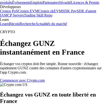
produits
Événements
Emplois
Partenaires
Sécurité
Licences & Permis
Développeurs
Cronos PoS
Cronos EVM
Cronos zkEVM
SDK Pay
SDK d'agent
IA
MCP Servers
Trading Skill Repo
Learn
Learn
Bitcoin
Recherche
Actualités du marché
CRYPTO
Échangez GUNZ
instantanément en France
Échanger vos cryptos doit être simple. Bonne nouvelle : échangez
rapidement GUNZ contre des centaines d'autres cryptomonnaies sur
l'app Crypto.com.
Commencer avec Crypto.com
Échangez vos GUNZ en toute liberté en
France