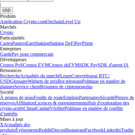
|
USD
Produits
Application Crypto.com
Onchain
Level Up
Marchés
Crypto
Particularités
Cartes
Paniers
Earn
Staking
Staking DeFi
Pay
Prime
Entreprises
Garde
Pay pour commerçant
Développeurs
Cronos PoS
Cronos EVM
Cronos zkEVM
SDK Pay
SDK d'agent IA
Ressources
Recherche
Actualités du marché
Learn
Convertisseur BTC/
USD
Glossaire
Widgets de prix
Bot telegram
Politique en matière de
plaintes
Service client
Resumen de criptomonedas
Société
À propos de nous
Feuille de route
Emplois
Partenaires
Sécurité
Preuve de
réserves
Affiliation
Licences & enregistrements
Hub d'exploration des
crypto-actifs
Climat
Capital
Vérifier
Politique en matière de conflits
d’intérêts
Mises à jour
X
Actualités des
produits
Événements
Reddit
Discord
Instagram
Facebook
Linkedin
Tradin