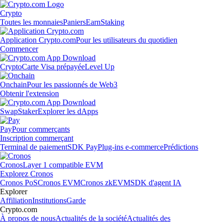
Crypto
Toutes les monnaies
Paniers
Earn
Staking
Application Crypto.com
Pour les utilisateurs du quotidien
Commencer
Crypto
Carte Visa prépayée
Level Up
Onchain
Pour les passionnés de Web3
Obtenir l'extension
Swap
Staker
Explorer les dApps
Pay
Pour commerçants
Inscription commerçant
Terminal de paiement
SDK Pay
Plug-ins e-commerce
Prédictions
Cronos
Layer 1 compatible EVM
Explorez Cronos
Cronos PoS
Cronos EVM
Cronos zkEVM
SDK d'agent IA
Explorer
Affiliation
Institutions
Garde
Crypto.com
À propos de nous
Actualités de la société
Actualités des