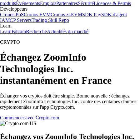
produits
Événements
Emplois
Partenaires
Sécurité
Licences & Permis
Développeurs
Cronos PoS
Cronos EVM
Cronos zkEVM
SDK Pay
SDK d'agent
IA
MCP Servers
Trading Skill Repo
Learn
Learn
Bitcoin
Recherche
Actualités du marché
CRYPTO
Échangez ZoomInfo
Technologies Inc.
instantanément en France
Échanger vos cryptos doit être simple. Bonne nouvelle : échangez
rapidement ZoomInfo Technologies Inc. contre des centaines d'autres
cryptomonnaies sur l'app Crypto.com.
Commencer avec Crypto.com
Échangez vos ZoomInfo Technologies Inc.