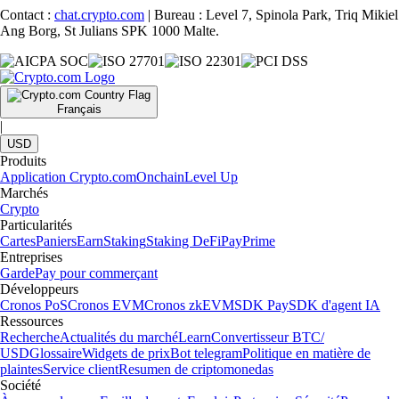
Contact :
chat.crypto.com
| Bureau : Level 7, Spinola Park, Triq Mikiel
Ang Borg, St Julians SPK 1000 Malte.
Français
|
USD
Produits
Application Crypto.com
Onchain
Level Up
Marchés
Crypto
Particularités
Cartes
Paniers
Earn
Staking
Staking DeFi
Pay
Prime
Entreprises
Garde
Pay pour commerçant
Développeurs
Cronos PoS
Cronos EVM
Cronos zkEVM
SDK Pay
SDK d'agent IA
Ressources
Recherche
Actualités du marché
Learn
Convertisseur BTC/
USD
Glossaire
Widgets de prix
Bot telegram
Politique en matière de
plaintes
Service client
Resumen de criptomonedas
Société