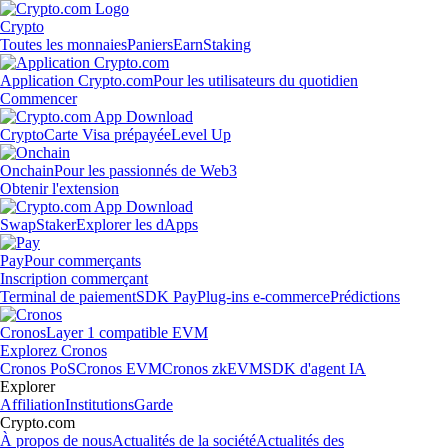
Crypto
Toutes les monnaies
Paniers
Earn
Staking
Application Crypto.com
Pour les utilisateurs du quotidien
Commencer
Crypto
Carte Visa prépayée
Level Up
Onchain
Pour les passionnés de Web3
Obtenir l'extension
Swap
Staker
Explorer les dApps
Pay
Pour commerçants
Inscription commerçant
Terminal de paiement
SDK Pay
Plug-ins e-commerce
Prédictions
Cronos
Layer 1 compatible EVM
Explorez Cronos
Cronos PoS
Cronos EVM
Cronos zkEVM
SDK d'agent IA
Explorer
Affiliation
Institutions
Garde
Crypto.com
À propos de nous
Actualités de la société
Actualités des