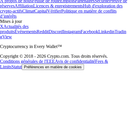
À propos de nous
Feuille de route
Emplois
Partenaires
Sécurité
Preuve de
réserves
Affiliation
Licences & enregistrements
Hub d'exploration des
crypto-actifs
Climat
Capital
Vérifier
Politique en matière de conflits
d’intérêts
Mises à jour
X
Actualités des
produits
Événements
Reddit
Discord
Instagram
Facebook
Linkedin
Tradin
gView
Cryptocurrency in Every Wallet™
Copyright © 2018 - 2026 Crypto.com. Tous droits réservés.
Conditions générales de l'EEE
Avis de confidentialité
Fees &
Limits
Statut
Préférences en matière de cookies