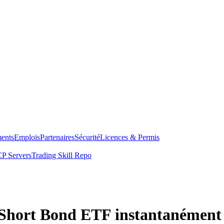
ents
Emplois
Partenaires
Sécurité
Licences & Permis
P Servers
Trading Skill Repo
Short Bond ETF instantanément