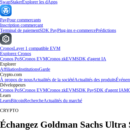
Swap
Staker
Explorer les dApps
Pay
Pour commerçants
Inscription commerçant
Terminal de paiement
SDK Pay
Plug-ins e-commerce
Prédictions
Cronos
Layer 1 compatible EVM
Explorez Cronos
Cronos PoS
Cronos EVM
Cronos zkEVM
SDK d'agent IA
Explorer
Affiliation
Institutions
Garde
Crypto.com
À propos de nous
Actualités de la société
Actualités des produits
Événem
Développeurs
Cronos PoS
Cronos EVM
Cronos zkEVM
SDK Pay
SDK d'agent IA
MC
Learn
Learn
Bitcoin
Recherche
Actualités du marché
CRYPTO
Échangez Goldman Sachs Ultra 