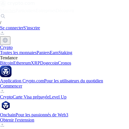
Marchés
Particuliers
Entreprises
Découvrir
/
Se connecter
S'inscrire
Crypto
Toutes les monnaies
Paniers
Earn
Staking
Tendance
Bitcoin
Ethereum
XRP
Dogecoin
Cronos
Application Crypto.com
Pour les utilisateurs du quotidien
Commencer
Crypto
Carte Visa prépayée
Level Up
Onchain
Pour les passionnés de Web3
Obtenir l'extension