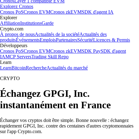
Cronos
Layer 1 compatible EVM
Explorez Cronos
Cronos PoS
Cronos EVM
Cronos zkEVM
SDK d'agent IA
Explorer
Affiliation
Institutions
Garde
Crypto.com
À propos de nous
Actualités de la société
Actualités des
produits
Événements
Emplois
Partenaires
Sécurité
Licences & Permis
Développeurs
Cronos PoS
Cronos EVM
Cronos zkEVM
SDK Pay
SDK d'agent
IA
MCP Servers
Trading Skill Repo
Learn
Learn
Bitcoin
Recherche
Actualités du marché
CRYPTO
Échangez GPGI, Inc.
instantanément en France
Échanger vos cryptos doit être simple. Bonne nouvelle : échangez
rapidement GPGI, Inc. contre des centaines d'autres cryptomonnaies
sur l'app Crypto.com.