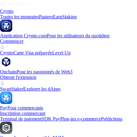
Crypto
Toutes les monnaies
Paniers
Earn
Staking
Application Crypto.com
Pour les utilisateurs du quotidien
Commencer
Crypto
Carte Visa prépayée
Level Up
Onchain
Pour les passionnés de Web3
Obtenir l'extension
Swap
Staker
Explorer les dApps
Pay
Pour commerçants
Inscription commerçant
Terminal de paiement
SDK Pay
Plug-ins e-commerce
Prédictions