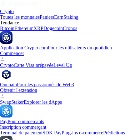
Crypto
Toutes les monnaies
Paniers
Earn
Staking
Tendance
Bitcoin
Ethereum
XRP
Dogecoin
Cronos
Application Crypto.com
Pour les utilisateurs du quotidien
Commencer
Crypto
Carte Visa prépayée
Level Up
Onchain
Pour les passionnés de Web3
Obtenir l'extension
Swap
Staker
Explorer les dApps
Pay
Pour commerçants
Inscription commerçant
Terminal de paiement
SDK Pay
Plug-ins e-commerce
Prédictions