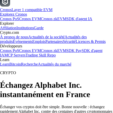
Cronos
Layer 1 compatible EVM
Explorez Cronos
Cronos PoS
Cronos EVM
Cronos zkEVM
SDK d'agent IA
Explorer
Affiliation
Institutions
Garde
Crypto.com
À propos de nous
Actualités de la société
Actualités des
produits
Événements
Emplois
Partenaires
Sécurité
Licences & Permis
Développeurs
Cronos PoS
Cronos EVM
Cronos zkEVM
SDK Pay
SDK d'agent
IA
MCP Servers
Trading Skill Repo
Learn
Learn
Bitcoin
Recherche
Actualités du marché
CRYPTO
Échangez Alphabet Inc.
instantanément en France
Échanger vos cryptos doit être simple. Bonne nouvelle : échangez
rapidement Alphabet Inc. contre des centaines d'autres cryptomonnaies