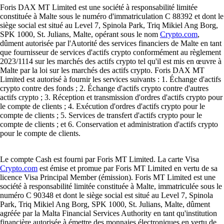
Foris DAX MT Limited est une société à responsabilité limitée
constituée à Malte sous le numéro d'immatriculation C 88392 et dont le
siège social est situé au Level 7, Spinola Park, Triq Mikiel Ang Borg,
SPK 1000, St. Julians, Malte, opérant sous le nom
Crypto.com
,
dûment autorisée par l'Autorité des services financiers de Malte en tant
que fournisseur de services d'actifs crypto conformément au règlement
2023/1114 sur les marchés des actifs crypto tel qu'il est mis en œuvre à
Malte par la loi sur les marchés des actifs crypto. Foris DAX MT
Limited est autorisé à fournir les services suivants : 1. Échange d'actifs
crypto contre des fonds ; 2. Échange d'actifs crypto contre d'autres
actifs crypto ; 3. Réception et transmission d'ordres d'actifs crypto pour
le compte de clients ; 4. Exécution d'ordres d'actifs crypto pour le
compte de clients ; 5. Services de transfert d'actifs crypto pour le
compte de clients ; et 6. Conservation et administration d'actifs crypto
pour le compte de clients.
Le compte Cash est fourni par Foris MT Limited. La carte Visa
Crypto.com
est émise et promue par Foris MT Limited en vertu de sa
licence Visa Principal Member (émission). Foris MT Limited est une
société à responsabilité limitée constituée à Malte, immatriculée sous le
numéro C 90348 et dont le siège social est situé au Level 7, Spinola
Park, Triq Mikiel Ang Borg, SPK 1000, St. Julians, Malte, dûment
agréée par la Malta Financial Services Authority en tant qu'institution
financière autorisée à émettre des monnaies électroniques en vertu de