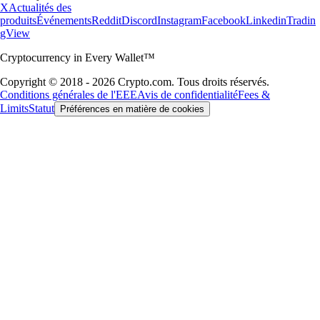
X
Actualités des
produits
Événements
Reddit
Discord
Instagram
Facebook
Linkedin
Tradin
gView
Cryptocurrency in Every Wallet™
Copyright © 2018 - 2026 Crypto.com. Tous droits réservés.
Conditions générales de l'EEE
Avis de confidentialité
Fees &
Limits
Statut
Préférences en matière de cookies