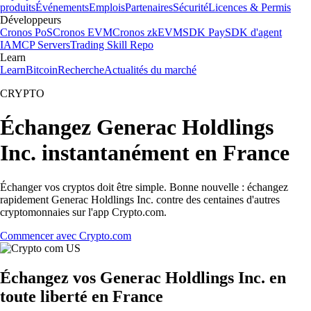
produits
Événements
Emplois
Partenaires
Sécurité
Licences & Permis
Développeurs
Cronos PoS
Cronos EVM
Cronos zkEVM
SDK Pay
SDK d'agent
IA
MCP Servers
Trading Skill Repo
Learn
Learn
Bitcoin
Recherche
Actualités du marché
CRYPTO
Échangez Generac Holdlings
Inc. instantanément en France
Échanger vos cryptos doit être simple. Bonne nouvelle : échangez
rapidement Generac Holdlings Inc. contre des centaines d'autres
cryptomonnaies sur l'app Crypto.com.
Commencer avec Crypto.com
Échangez vos Generac Holdlings Inc. en
toute liberté en France