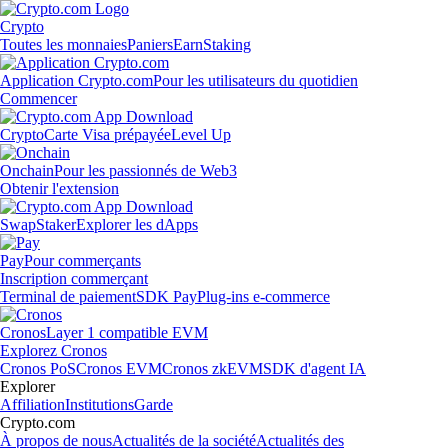
Crypto
Toutes les monnaies
Paniers
Earn
Staking
Application Crypto.com
Pour les utilisateurs du quotidien
Commencer
Crypto
Carte Visa prépayée
Level Up
Onchain
Pour les passionnés de Web3
Obtenir l'extension
Swap
Staker
Explorer les dApps
Pay
Pour commerçants
Inscription commerçant
Terminal de paiement
SDK Pay
Plug-ins e-commerce
Cronos
Layer 1 compatible EVM
Explorez Cronos
Cronos PoS
Cronos EVM
Cronos zkEVM
SDK d'agent IA
Explorer
Affiliation
Institutions
Garde
Crypto.com
À propos de nous
Actualités de la société
Actualités des