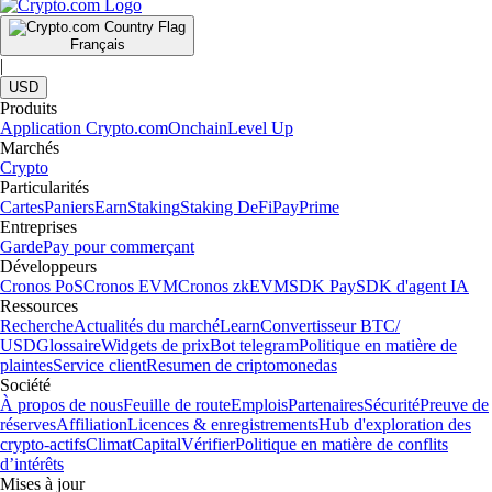
Français
|
USD
Produits
Application Crypto.com
Onchain
Level Up
Marchés
Crypto
Particularités
Cartes
Paniers
Earn
Staking
Staking DeFi
Pay
Prime
Entreprises
Garde
Pay pour commerçant
Développeurs
Cronos PoS
Cronos EVM
Cronos zkEVM
SDK Pay
SDK d'agent IA
Ressources
Recherche
Actualités du marché
Learn
Convertisseur BTC/
USD
Glossaire
Widgets de prix
Bot telegram
Politique en matière de
plaintes
Service client
Resumen de criptomonedas
Société
À propos de nous
Feuille de route
Emplois
Partenaires
Sécurité
Preuve de
réserves
Affiliation
Licences & enregistrements
Hub d'exploration des
crypto-actifs
Climat
Capital
Vérifier
Politique en matière de conflits
d’intérêts
Mises à jour