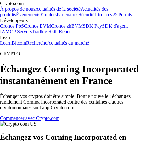
Crypto.com
À propos de nous
Actualités de la société
Actualités des
produits
Événements
Emplois
Partenaires
Sécurité
Licences & Permis
Développeurs
Cronos PoS
Cronos EVM
Cronos zkEVM
SDK Pay
SDK d'agent
IA
MCP Servers
Trading Skill Repo
Learn
Learn
Bitcoin
Recherche
Actualités du marché
CRYPTO
Échangez Corning Incorporated
instantanément en France
Échanger vos cryptos doit être simple. Bonne nouvelle : échangez
rapidement Corning Incorporated contre des centaines d'autres
cryptomonnaies sur l'app Crypto.com.
Commencer avec Crypto.com
Échangez vos Corning Incorporated en