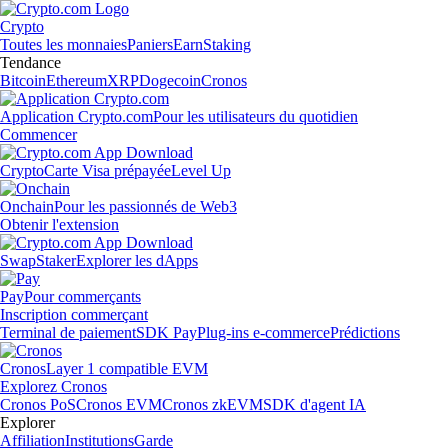
Crypto
Toutes les monnaies
Paniers
Earn
Staking
Tendance
Bitcoin
Ethereum
XRP
Dogecoin
Cronos
Application Crypto.com
Pour les utilisateurs du quotidien
Commencer
Crypto
Carte Visa prépayée
Level Up
Onchain
Pour les passionnés de Web3
Obtenir l'extension
Swap
Staker
Explorer les dApps
Pay
Pour commerçants
Inscription commerçant
Terminal de paiement
SDK Pay
Plug-ins e-commerce
Prédictions
Cronos
Layer 1 compatible EVM
Explorez Cronos
Cronos PoS
Cronos EVM
Cronos zkEVM
SDK d'agent IA
Explorer
Affiliation
Institutions
Garde