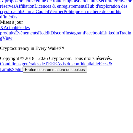
À propos de nous
Feuille de route
Emplois
Partenaires
Sécurité
Preuve de
réserves
Affiliation
Licences & enregistrements
Hub d'exploration des
crypto-actifs
Climat
Capital
Vérifier
Politique en matière de conflits
d’intérêts
Mises à jour
X
Actualités des
produits
Événements
Reddit
Discord
Instagram
Facebook
Linkedin
Tradin
gView
Cryptocurrency in Every Wallet™
Copyright © 2018 - 2026 Crypto.com. Tous droits réservés.
Conditions générales de l'EEE
Avis de confidentialité
Fees &
Limits
Statut
Préférences en matière de cookies