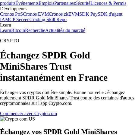
produits
Événements
Emplois
Partenaires
Sécurité
Licences & Permis
Développeurs
Cronos PoS
Cronos EVM
Cronos zkEVM
SDK Pay
SDK d'agent
IA
MCP Servers
Trading Skill Repo
Learn
Learn
Bitcoin
Recherche
Actualités du marché
CRYPTO
Échangez SPDR Gold
MiniShares Trust
instantanément en France
Échanger vos cryptos doit être simple. Bonne nouvelle : échangez
rapidement SPDR Gold MiniShares Trust contre des centaines d'autres
cryptomonnaies sur l'app Crypto.com.
Commencer avec Crypto.com
Échangez vos SPDR Gold MiniShares