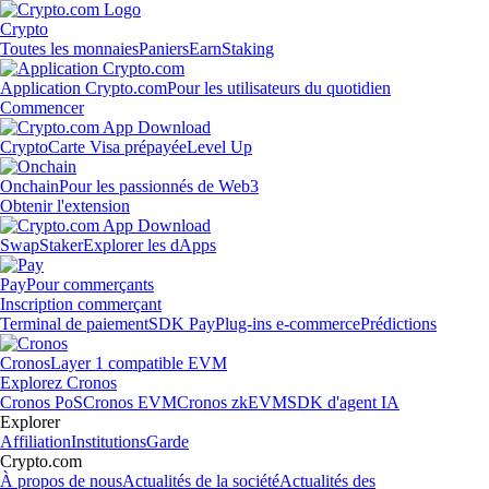
Crypto
Toutes les monnaies
Paniers
Earn
Staking
Application Crypto.com
Pour les utilisateurs du quotidien
Commencer
Crypto
Carte Visa prépayée
Level Up
Onchain
Pour les passionnés de Web3
Obtenir l'extension
Swap
Staker
Explorer les dApps
Pay
Pour commerçants
Inscription commerçant
Terminal de paiement
SDK Pay
Plug-ins e-commerce
Prédictions
Cronos
Layer 1 compatible EVM
Explorez Cronos
Cronos PoS
Cronos EVM
Cronos zkEVM
SDK d'agent IA
Explorer
Affiliation
Institutions
Garde
Crypto.com
À propos de nous
Actualités de la société
Actualités des