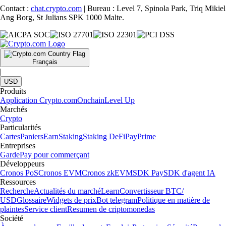
Contact :
chat.crypto.com
| Bureau : Level 7, Spinola Park, Triq Mikiel
Ang Borg, St Julians SPK 1000 Malte.
Français
|
USD
Produits
Application Crypto.com
Onchain
Level Up
Marchés
Crypto
Particularités
Cartes
Paniers
Earn
Staking
Staking DeFi
Pay
Prime
Entreprises
Garde
Pay pour commerçant
Développeurs
Cronos PoS
Cronos EVM
Cronos zkEVM
SDK Pay
SDK d'agent IA
Ressources
Recherche
Actualités du marché
Learn
Convertisseur BTC/
USD
Glossaire
Widgets de prix
Bot telegram
Politique en matière de
plaintes
Service client
Resumen de criptomonedas
Société