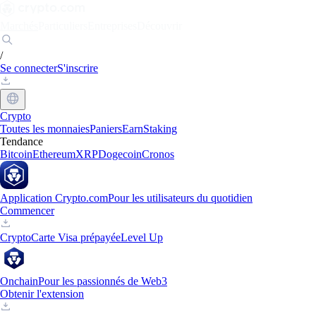
Marchés
Particuliers
Entreprises
Découvrir
/
Se connecter
S'inscrire
Crypto
Toutes les monnaies
Paniers
Earn
Staking
Tendance
Bitcoin
Ethereum
XRP
Dogecoin
Cronos
Application Crypto.com
Pour les utilisateurs du quotidien
Commencer
Crypto
Carte Visa prépayée
Level Up
Onchain
Pour les passionnés de Web3
Obtenir l'extension