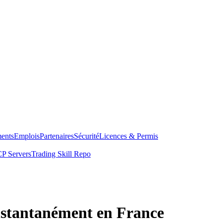
ents
Emplois
Partenaires
Sécurité
Licences & Permis
P Servers
Trading Skill Repo
nstantanément en France