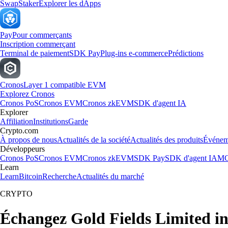
Swap
Staker
Explorer les dApps
Pay
Pour commerçants
Inscription commerçant
Terminal de paiement
SDK Pay
Plug-ins e-commerce
Prédictions
Cronos
Layer 1 compatible EVM
Explorez Cronos
Cronos PoS
Cronos EVM
Cronos zkEVM
SDK d'agent IA
Explorer
Affiliation
Institutions
Garde
Crypto.com
À propos de nous
Actualités de la société
Actualités des produits
Événem
Développeurs
Cronos PoS
Cronos EVM
Cronos zkEVM
SDK Pay
SDK d'agent IA
MC
Learn
Learn
Bitcoin
Recherche
Actualités du marché
CRYPTO
Échangez Gold Fields Limited i