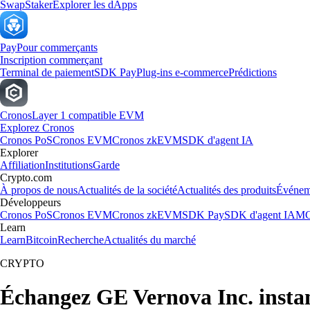
Swap
Staker
Explorer les dApps
Pay
Pour commerçants
Inscription commerçant
Terminal de paiement
SDK Pay
Plug-ins e-commerce
Prédictions
Cronos
Layer 1 compatible EVM
Explorez Cronos
Cronos PoS
Cronos EVM
Cronos zkEVM
SDK d'agent IA
Explorer
Affiliation
Institutions
Garde
Crypto.com
À propos de nous
Actualités de la société
Actualités des produits
Événem
Développeurs
Cronos PoS
Cronos EVM
Cronos zkEVM
SDK Pay
SDK d'agent IA
MC
Learn
Learn
Bitcoin
Recherche
Actualités du marché
CRYPTO
Échangez GE Vernova Inc. insta