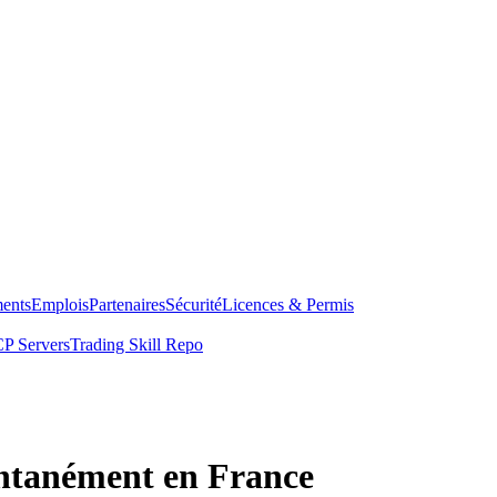
ents
Emplois
Partenaires
Sécurité
Licences & Permis
P Servers
Trading Skill Repo
ntanément en France