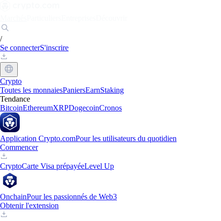
Marchés
Particuliers
Entreprises
Découvrir
/
Se connecter
S'inscrire
Crypto
Toutes les monnaies
Paniers
Earn
Staking
Tendance
Bitcoin
Ethereum
XRP
Dogecoin
Cronos
Application Crypto.com
Pour les utilisateurs du quotidien
Commencer
Crypto
Carte Visa prépayée
Level Up
Onchain
Pour les passionnés de Web3
Obtenir l'extension