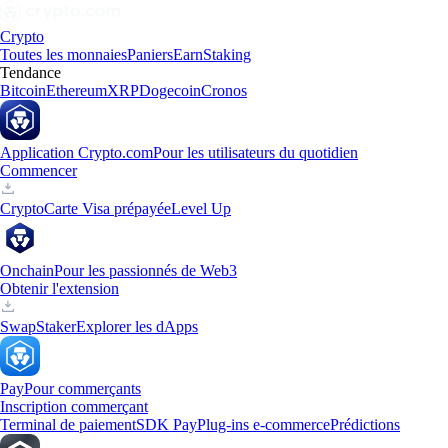
Crypto
Toutes les monnaies
Paniers
Earn
Staking
Tendance
Bitcoin
Ethereum
XRP
Dogecoin
Cronos
Application Crypto.com
Pour les utilisateurs du quotidien
Commencer
Crypto
Carte Visa prépayée
Level Up
Onchain
Pour les passionnés de Web3
Obtenir l'extension
Swap
Staker
Explorer les dApps
Pay
Pour commerçants
Inscription commerçant
Terminal de paiement
SDK Pay
Plug-ins e-commerce
Prédictions