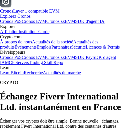
Cronos
Layer 1 compatible EVM
Explorez Cronos
Cronos PoS
Cronos EVM
Cronos zkEVM
SDK d'agent IA
Explorer
Affiliation
Institutions
Garde
Crypto.com
À propos de nous
Actualités de la société
Actualités des
produits
Événements
Emplois
Partenaires
Sécurité
Licences & Permis
Développeurs
Cronos PoS
Cronos EVM
Cronos zkEVM
SDK Pay
SDK d'agent
IA
MCP Servers
Trading Skill Repo
Learn
Learn
Bitcoin
Recherche
Actualités du marché
CRYPTO
Échangez Fiverr International
Ltd. instantanément en France
Échanger vos cryptos doit être simple. Bonne nouvelle : échangez
rapidement Fiverr International Ltd. contre des centaines d'autres