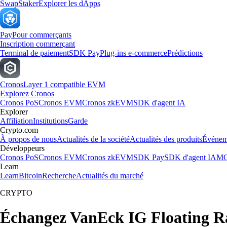
Swap
Staker
Explorer les dApps
Pay
Pour commerçants
Inscription commerçant
Terminal de paiement
SDK Pay
Plug-ins e-commerce
Prédictions
Cronos
Layer 1 compatible EVM
Explorez Cronos
Cronos PoS
Cronos EVM
Cronos zkEVM
SDK d'agent IA
Explorer
Affiliation
Institutions
Garde
Crypto.com
À propos de nous
Actualités de la société
Actualités des produits
Événem
Développeurs
Cronos PoS
Cronos EVM
Cronos zkEVM
SDK Pay
SDK d'agent IA
MC
Learn
Learn
Bitcoin
Recherche
Actualités du marché
CRYPTO
Échangez VanEck IG Floating R