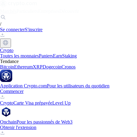
Marchés
Particuliers
Entreprises
Découvrir
/
Se connecter
S'inscrire
Crypto
Toutes les monnaies
Paniers
Earn
Staking
Tendance
Bitcoin
Ethereum
XRP
Dogecoin
Cronos
Application Crypto.com
Pour les utilisateurs du quotidien
Commencer
Crypto
Carte Visa prépayée
Level Up
Onchain
Pour les passionnés de Web3
Obtenir l'extension