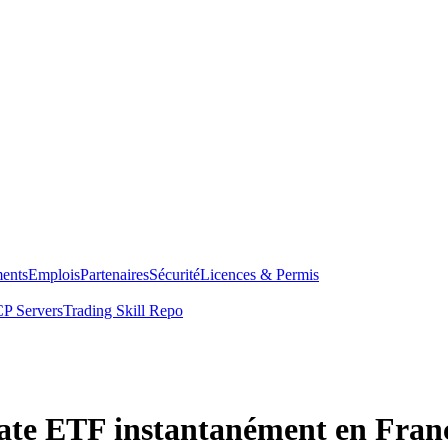
ents
Emplois
Partenaires
Sécurité
Licences & Permis
P Servers
Trading Skill Repo
ate ETF instantanément en Fran