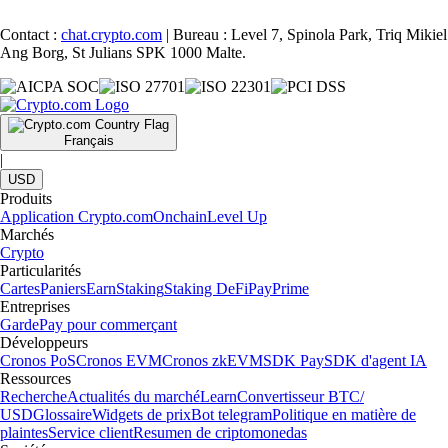
Contact :
chat.crypto.com
| Bureau : Level 7, Spinola Park, Triq Mikiel
Ang Borg, St Julians SPK 1000 Malte.
Français
|
USD
Produits
Application Crypto.com
Onchain
Level Up
Marchés
Crypto
Particularités
Cartes
Paniers
Earn
Staking
Staking DeFi
Pay
Prime
Entreprises
Garde
Pay pour commerçant
Développeurs
Cronos PoS
Cronos EVM
Cronos zkEVM
SDK Pay
SDK d'agent IA
Ressources
Recherche
Actualités du marché
Learn
Convertisseur BTC/
USD
Glossaire
Widgets de prix
Bot telegram
Politique en matière de
plaintes
Service client
Resumen de criptomonedas