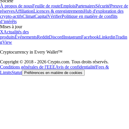
Société
À propos de nous
Feuille de route
Emplois
Partenaires
Sécurité
Preuve de
réserves
Affiliation
Licences & enregistrements
Hub d'exploration des
crypto-actifs
Climat
Capital
Vérifier
Politique en matière de conflits
d’intérêts
Mises à jour
X
Actualités des
produits
Événements
Reddit
Discord
Instagram
Facebook
Linkedin
Tradin
gView
Cryptocurrency in Every Wallet™
Copyright © 2018 - 2026 Crypto.com. Tous droits réservés.
Conditions générales de l'EEE
Avis de confidentialité
Fees &
Limits
Statut
Préférences en matière de cookies