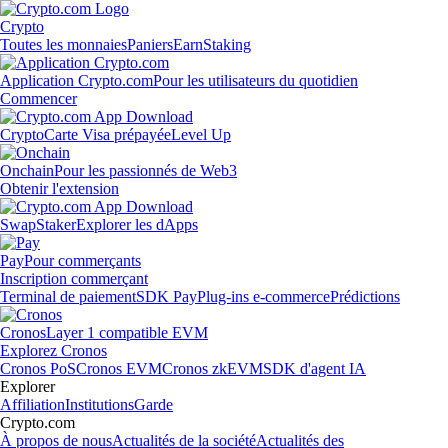
Crypto
Toutes les monnaies
Paniers
Earn
Staking
Application Crypto.com
Pour les utilisateurs du quotidien
Commencer
Crypto
Carte Visa prépayée
Level Up
Onchain
Pour les passionnés de Web3
Obtenir l'extension
Swap
Staker
Explorer les dApps
Pay
Pour commerçants
Inscription commerçant
Terminal de paiement
SDK Pay
Plug-ins e-commerce
Prédictions
Cronos
Layer 1 compatible EVM
Explorez Cronos
Cronos PoS
Cronos EVM
Cronos zkEVM
SDK d'agent IA
Explorer
Affiliation
Institutions
Garde
Crypto.com
À propos de nous
Actualités de la société
Actualités des