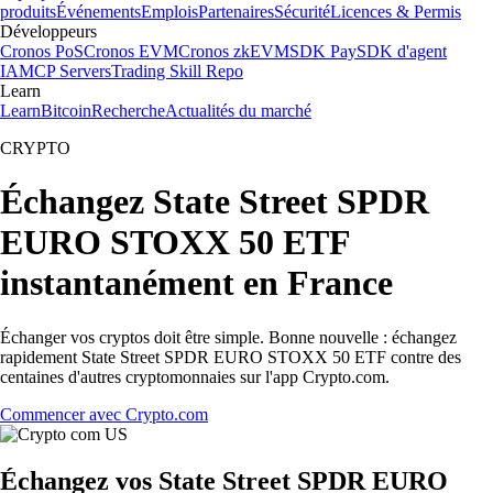
produits
Événements
Emplois
Partenaires
Sécurité
Licences & Permis
Développeurs
Cronos PoS
Cronos EVM
Cronos zkEVM
SDK Pay
SDK d'agent
IA
MCP Servers
Trading Skill Repo
Learn
Learn
Bitcoin
Recherche
Actualités du marché
CRYPTO
Échangez State Street SPDR
EURO STOXX 50 ETF
instantanément en France
Échanger vos cryptos doit être simple. Bonne nouvelle : échangez
rapidement State Street SPDR EURO STOXX 50 ETF contre des
centaines d'autres cryptomonnaies sur l'app Crypto.com.
Commencer avec Crypto.com
Échangez vos State Street SPDR EURO