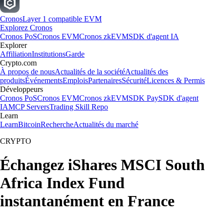
Cronos
Layer 1 compatible EVM
Explorez Cronos
Cronos PoS
Cronos EVM
Cronos zkEVM
SDK d'agent IA
Explorer
Affiliation
Institutions
Garde
Crypto.com
À propos de nous
Actualités de la société
Actualités des
produits
Événements
Emplois
Partenaires
Sécurité
Licences & Permis
Développeurs
Cronos PoS
Cronos EVM
Cronos zkEVM
SDK Pay
SDK d'agent
IA
MCP Servers
Trading Skill Repo
Learn
Learn
Bitcoin
Recherche
Actualités du marché
CRYPTO
Échangez iShares MSCI South
Africa Index Fund
instantanément en France