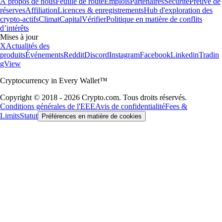
À propos de nous
Feuille de route
Emplois
Partenaires
Sécurité
Preuve de
réserves
Affiliation
Licences & enregistrements
Hub d'exploration des
crypto-actifs
Climat
Capital
Vérifier
Politique en matière de conflits
d’intérêts
Mises à jour
X
Actualités des
produits
Événements
Reddit
Discord
Instagram
Facebook
Linkedin
Tradin
gView
Cryptocurrency in Every Wallet™
Copyright © 2018 - 2026 Crypto.com. Tous droits réservés.
Conditions générales de l'EEE
Avis de confidentialité
Fees &
Limits
Statut
Préférences en matière de cookies