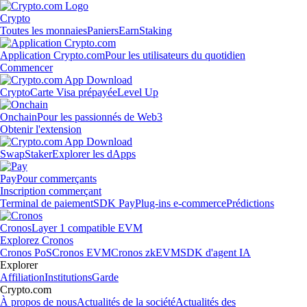
Crypto
Toutes les monnaies
Paniers
Earn
Staking
Application Crypto.com
Pour les utilisateurs du quotidien
Commencer
Crypto
Carte Visa prépayée
Level Up
Onchain
Pour les passionnés de Web3
Obtenir l'extension
Swap
Staker
Explorer les dApps
Pay
Pour commerçants
Inscription commerçant
Terminal de paiement
SDK Pay
Plug-ins e-commerce
Prédictions
Cronos
Layer 1 compatible EVM
Explorez Cronos
Cronos PoS
Cronos EVM
Cronos zkEVM
SDK d'agent IA
Explorer
Affiliation
Institutions
Garde
Crypto.com
À propos de nous
Actualités de la société
Actualités des