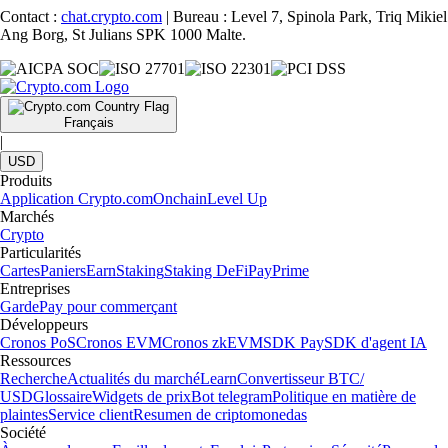
Contact :
chat.crypto.com
| Bureau : Level 7, Spinola Park, Triq Mikiel
Ang Borg, St Julians SPK 1000 Malte.
Français
|
USD
Produits
Application Crypto.com
Onchain
Level Up
Marchés
Crypto
Particularités
Cartes
Paniers
Earn
Staking
Staking DeFi
Pay
Prime
Entreprises
Garde
Pay pour commerçant
Développeurs
Cronos PoS
Cronos EVM
Cronos zkEVM
SDK Pay
SDK d'agent IA
Ressources
Recherche
Actualités du marché
Learn
Convertisseur BTC/
USD
Glossaire
Widgets de prix
Bot telegram
Politique en matière de
plaintes
Service client
Resumen de criptomonedas
Société