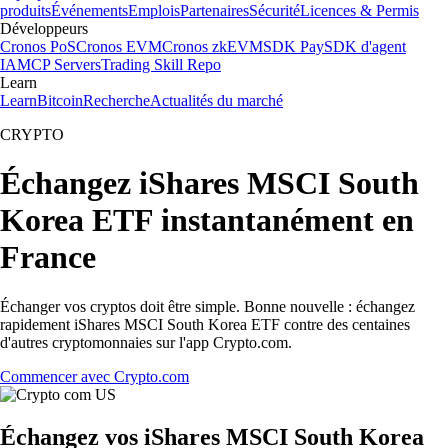
produits
Événements
Emplois
Partenaires
Sécurité
Licences & Permis
Développeurs
Cronos PoS
Cronos EVM
Cronos zkEVM
SDK Pay
SDK d'agent
IA
MCP Servers
Trading Skill Repo
Learn
Learn
Bitcoin
Recherche
Actualités du marché
CRYPTO
Échangez iShares MSCI South
Korea ETF instantanément en
France
Échanger vos cryptos doit être simple. Bonne nouvelle : échangez
rapidement iShares MSCI South Korea ETF contre des centaines
d'autres cryptomonnaies sur l'app Crypto.com.
Commencer avec Crypto.com
Échangez vos iShares MSCI South Korea