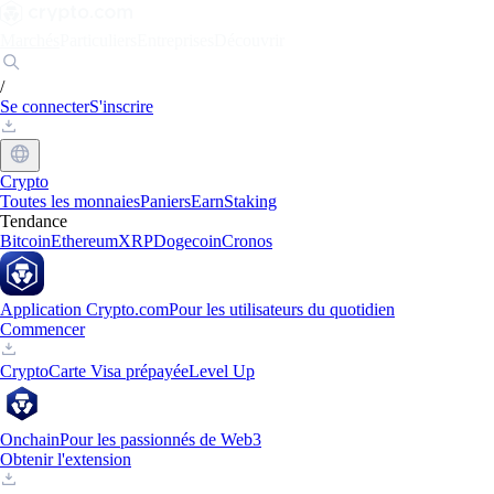
Marchés
Particuliers
Entreprises
Découvrir
/
Se connecter
S'inscrire
Crypto
Toutes les monnaies
Paniers
Earn
Staking
Tendance
Bitcoin
Ethereum
XRP
Dogecoin
Cronos
Application Crypto.com
Pour les utilisateurs du quotidien
Commencer
Crypto
Carte Visa prépayée
Level Up
Onchain
Pour les passionnés de Web3
Obtenir l'extension