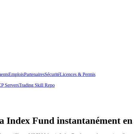
ents
Emplois
Partenaires
Sécurité
Licences & Permis
P Servers
Trading Skill Repo
a Index Fund instantanément en