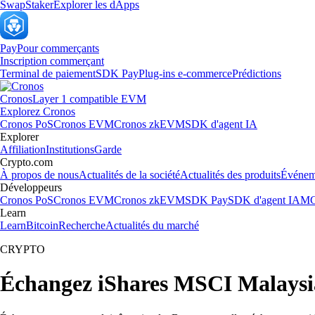
Swap
Staker
Explorer les dApps
Pay
Pour commerçants
Inscription commerçant
Terminal de paiement
SDK Pay
Plug-ins e-commerce
Prédictions
Cronos
Layer 1 compatible EVM
Explorez Cronos
Cronos PoS
Cronos EVM
Cronos zkEVM
SDK d'agent IA
Explorer
Affiliation
Institutions
Garde
Crypto.com
À propos de nous
Actualités de la société
Actualités des produits
Événem
Développeurs
Cronos PoS
Cronos EVM
Cronos zkEVM
SDK Pay
SDK d'agent IA
MC
Learn
Learn
Bitcoin
Recherche
Actualités du marché
CRYPTO
Échangez iShares MSCI Malaysi