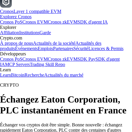
Cronos
Layer 1 compatible EVM
Explorez Cronos
Cronos PoS
Cronos EVM
Cronos zkEVM
SDK d'agent IA
Explorer
Affiliation
Institutions
Garde
Crypto.com
À propos de nous
Actualités de la société
Actualités des
produits
Événements
Emplois
Partenaires
Sécurité
Licences & Permis
Développeurs
Cronos PoS
Cronos EVM
Cronos zkEVM
SDK Pay
SDK d'agent
IA
MCP Servers
Trading Skill Repo
Learn
Learn
Bitcoin
Recherche
Actualités du marché
CRYPTO
Échangez Eaton Corporation,
PLC instantanément en France
Échanger vos cryptos doit être simple. Bonne nouvelle : échangez
rapidement Eaton Corporation, PLC contre des centaines d'autres