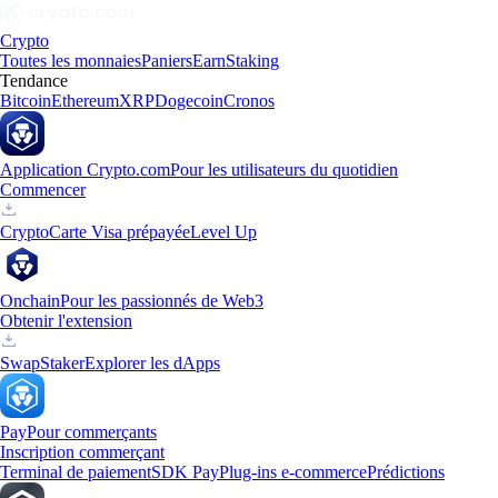
Crypto
Toutes les monnaies
Paniers
Earn
Staking
Tendance
Bitcoin
Ethereum
XRP
Dogecoin
Cronos
Application Crypto.com
Pour les utilisateurs du quotidien
Commencer
Crypto
Carte Visa prépayée
Level Up
Onchain
Pour les passionnés de Web3
Obtenir l'extension
Swap
Staker
Explorer les dApps
Pay
Pour commerçants
Inscription commerçant
Terminal de paiement
SDK Pay
Plug-ins e-commerce
Prédictions