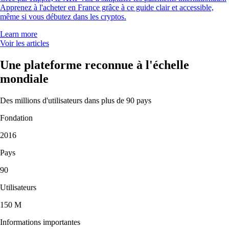
« Après avoir testé Coinbase, Robinhood et Kraken, Crypto.com est la
meilleure. Un choix de tokens énorme. Je l'utilise exclusivement depuis
4 ans, sans aucun souci. »
-
Utilisateur vérifié
« J'utilise l'app depuis 5 ans. Elle était déjà simple et axée crypto, mais
l'ajout des actions et des marchés de prédiction est un vrai plus.
L'interface reste fluide et très intuitive. »
-
Utilisateur vérifié