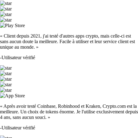
CRO
$
0.045947
-2.04
%
ADA
$
0.176765
+
7.72
%
TRUMP
$
1.28
+
0.59
%
SOL
$
62.95
-2.35
%
DOGE
$
0.059583
-2.18
%