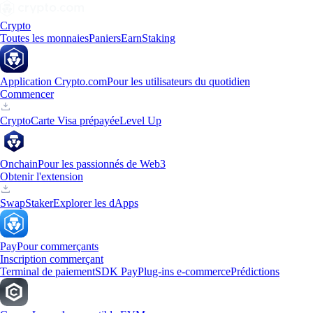
Crypto
Toutes les monnaies
Paniers
Earn
Staking
Application Crypto.com
Pour les utilisateurs du quotidien
Commencer
Crypto
Carte Visa prépayée
Level Up
Onchain
Pour les passionnés de Web3
Obtenir l'extension
Swap
Staker
Explorer les dApps
Pay
Pour commerçants
Inscription commerçant
Terminal de paiement
SDK Pay
Plug-ins e-commerce
Prédictions