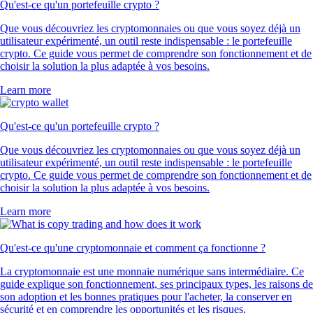
PEPE
$
0.000002
-2.82
%
POL
$
0.064758
+
0.01
%
FIL
$
0.609183
-2.48
%
Ce que disent nos clients
4.7