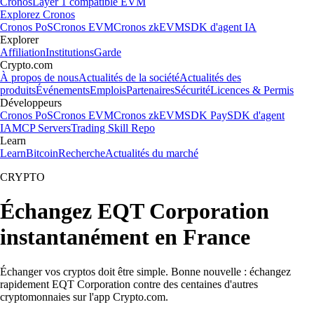
Cronos
Layer 1 compatible EVM
Explorez Cronos
Cronos PoS
Cronos EVM
Cronos zkEVM
SDK d'agent IA
Explorer
Affiliation
Institutions
Garde
Crypto.com
À propos de nous
Actualités de la société
Actualités des
produits
Événements
Emplois
Partenaires
Sécurité
Licences & Permis
Développeurs
Cronos PoS
Cronos EVM
Cronos zkEVM
SDK Pay
SDK d'agent
IA
MCP Servers
Trading Skill Repo
Learn
Learn
Bitcoin
Recherche
Actualités du marché
CRYPTO
Échangez EQT Corporation
instantanément en France
Échanger vos cryptos doit être simple. Bonne nouvelle : échangez
rapidement EQT Corporation contre des centaines d'autres
cryptomonnaies sur l'app Crypto.com.