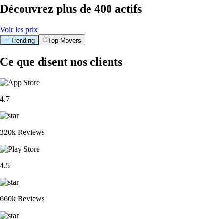
Découvrez plus de 400 actifs
Voir les prix
Trending
Top Movers
BTC
$
55,773.14
-0.75
%
XRP
$
0.896478
-3.35
%
ETH
$
1,652.12
-0.59
%