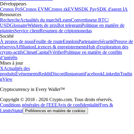
Fondation
2016
Pays
90
Utilisateurs
150 M
Informations importantes
Ce contenu informatif ne constitue pas un conseil en investissement.
Le trading de crypto-actifs comporte des risques élevés et une forte
volatilité. Évaluez votre tolérance au risque avant toute transaction. Les
récompenses et avantages sont soumis à des conditions d'éligibilité et
de détention de jetons, modifiables selon nos conditions générales.
*Zéro frais de trading jusqu'à la limite de votre niveau Level Up.
D'autres frais et spreads peuvent s'appliquer.
Foris DAX MT Limited est une société à responsabilité limitée
constituée à Malte sous le numéro d'immatriculation C 88392 et dont le
siège social est situé au Level 7, Spinola Park, Triq Mikiel Ang Borg,