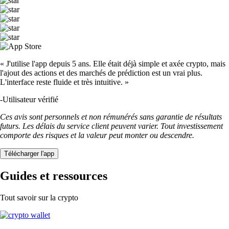
SHIB
$
0.000004
-4.61
%
USDT
$
0.865638
+
0.00
%
LTC
$
39.36
+
0.46
%
UNI
$
3.47
-2.53
%
XLM
$
0.139249
-3.87
%