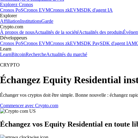
Explorez Cronos
Cronos PoS
Cronos EVM
Cronos zkEVM
SDK d'agent IA
Explorer
Affiliation
Institutions
Garde
Crypto.com
À propos de nous
Actualités de la société
Actualités des produits
Événem
Développeurs
Cronos PoS
Cronos EVM
Cronos zkEVM
SDK Pay
SDK d'agent IA
MC
Learn
Learn
Bitcoin
Recherche
Actualités du marché
CRYPTO
Échangez Equity Residential in
Échanger vos cryptos doit être simple. Bonne nouvelle : échangez rapi
Commencer avec Crypto.com
Échangez vos Equity Residential en toute l