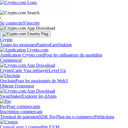
Marchés
Particuliers
Entreprises
Découvrir
/
Se connecter
S'inscrire
Crypto
Toutes les monnaies
Paniers
Earn
Staking
Application Crypto.com
Pour les utilisateurs du quotidien
Commencer
Crypto
Carte Visa prépayée
Level Up
Onchain
Pour les passionnés de Web3
Obtenir l'extension
Swap
Staker
Explorer les dApps
Pay
Pour commerçants
Inscription commerçant
Terminal de paiement
SDK Pay
Plug-ins e-commerce
Prédictions
Cronos
Layer 1 compatible EVM