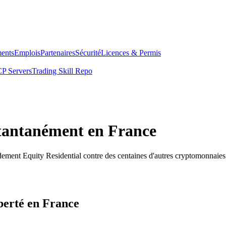
ents
Emplois
Partenaires
Sécurité
Licences & Permis
P Servers
Trading Skill Repo
stantanément en France
dement Equity Residential contre des centaines d'autres cryptomonnaies
iberté en France