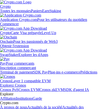
Crypto
Toutes les monnaies
Paniers
Earn
Staking
Application Crypto.com
Pour les utilisateurs du quotidien
Commencer
Crypto
Carte Visa prépayée
Level Up
Onchain
Pour les passionnés de Web3
Obtenir l'extension
Swap
Staker
Explorer les dApps
Pay
Pour commerçants
Inscription commerçant
Terminal de paiement
SDK Pay
Plug-ins e-commerce
Prédictions
Cronos
Layer 1 compatible EVM
Explorez Cronos
Cronos PoS
Cronos EVM
Cronos zkEVM
SDK d'agent IA
Explorer
Affiliation
Institutions
Garde
Crypto.com
À propos de nous
Actualités de la société
Actualités des