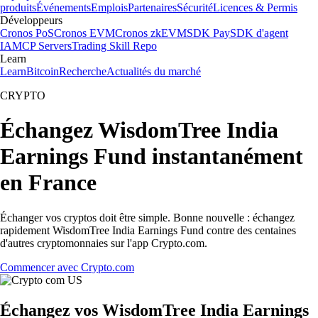
produits
Événements
Emplois
Partenaires
Sécurité
Licences & Permis
Développeurs
Cronos PoS
Cronos EVM
Cronos zkEVM
SDK Pay
SDK d'agent
IA
MCP Servers
Trading Skill Repo
Learn
Learn
Bitcoin
Recherche
Actualités du marché
CRYPTO
Échangez WisdomTree India
Earnings Fund instantanément
en France
Échanger vos cryptos doit être simple. Bonne nouvelle : échangez
rapidement WisdomTree India Earnings Fund contre des centaines
d'autres cryptomonnaies sur l'app Crypto.com.
Commencer avec Crypto.com
Échangez vos WisdomTree India Earnings