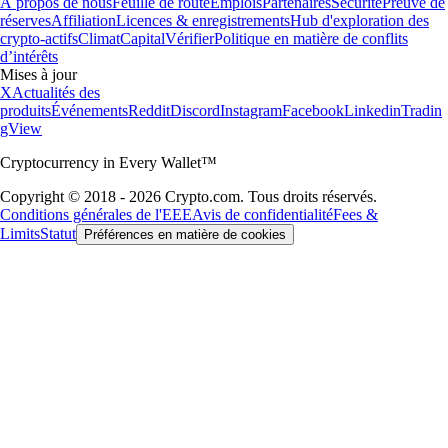
À propos de nous
Feuille de route
Emplois
Partenaires
Sécurité
Preuve de
réserves
Affiliation
Licences & enregistrements
Hub d'exploration des
crypto-actifs
Climat
Capital
Vérifier
Politique en matière de conflits
d’intérêts
Mises à jour
X
Actualités des
produits
Événements
Reddit
Discord
Instagram
Facebook
Linkedin
Tradin
gView
Cryptocurrency in Every Wallet™
Copyright © 2018 - 2026 Crypto.com. Tous droits réservés.
Conditions générales de l'EEE
Avis de confidentialité
Fees &
Limits
Statut
Préférences en matière de cookies