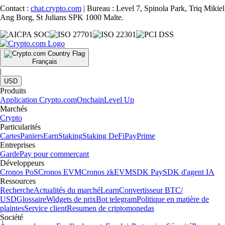
Contact :
chat.crypto.com
| Bureau : Level 7, Spinola Park, Triq Mikiel
Ang Borg, St Julians SPK 1000 Malte.
Français
|
USD
Produits
Application Crypto.com
Onchain
Level Up
Marchés
Crypto
Particularités
Cartes
Paniers
Earn
Staking
Staking DeFi
Pay
Prime
Entreprises
Garde
Pay pour commerçant
Développeurs
Cronos PoS
Cronos EVM
Cronos zkEVM
SDK Pay
SDK d'agent IA
Ressources
Recherche
Actualités du marché
Learn
Convertisseur BTC/
USD
Glossaire
Widgets de prix
Bot telegram
Politique en matière de
plaintes
Service client
Resumen de criptomonedas
Société