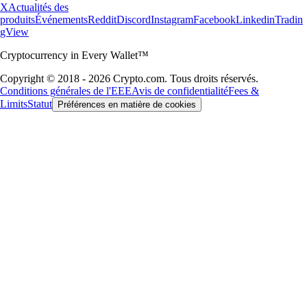
X
Actualités des
produits
Événements
Reddit
Discord
Instagram
Facebook
Linkedin
Tradin
gView
Cryptocurrency in Every Wallet™
Copyright © 2018 - 2026 Crypto.com. Tous droits réservés.
Conditions générales de l'EEE
Avis de confidentialité
Fees &
Limits
Statut
Préférences en matière de cookies