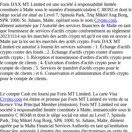
Foris DAX MT Limited est une société à responsabilité limitée
constituée à Malte sous le numéro d'immatriculation C 88392 et dont le
siège social est situé au Level 7, Spinola Park, Triq Mikiel Ang Borg,
SPK 1000, St. Julians, Malte, opérant sous le nom
Crypto.com
,
dûment autorisée par l'Autorité des services financiers de Malte en tant
que fournisseur de services d'actifs crypto conformément au règlement
2023/1114 sur les marchés des actifs crypto tel qu'il est mis en œuvre à
Malte par la loi sur les marchés des actifs crypto. Foris DAX MT
Limited est autorisé à fournir les services suivants : 1. Échange d'actifs
crypto contre des fonds ; 2. Échange d'actifs crypto contre d'autres
actifs crypto ; 3. Réception et transmission d'ordres d'actifs crypto pour
le compte de clients ; 4. Exécution d'ordres d'actifs crypto pour le
compte de clients ; 5. Services de transfert d'actifs crypto pour le
compte de clients ; et 6. Conservation et administration d'actifs crypto
pour le compte de clients.
Le compte Cash est fourni par Foris MT Limited. La carte Visa
Crypto.com
est émise et promue par Foris MT Limited en vertu de sa
licence Visa Principal Member (émission). Foris MT Limited est une
société à responsabilité limitée constituée à Malte, immatriculée sous le
numéro C 90348 et dont le siège social est situé au Level 7, Spinola
Park, Triq Mikiel Ang Borg, SPK 1000, St. Julians, Malte, dûment
agréée par la Malta Financial Services Authority en tant qu'institution
financière autorisée à émettre des monnaies électroniques en vertu de