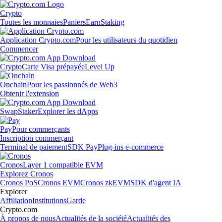
Crypto
Toutes les monnaies
Paniers
Earn
Staking
Application Crypto.com
Pour les utilisateurs du quotidien
Commencer
Crypto
Carte Visa prépayée
Level Up
Onchain
Pour les passionnés de Web3
Obtenir l'extension
Swap
Staker
Explorer les dApps
Pay
Pour commerçants
Inscription commerçant
Terminal de paiement
SDK Pay
Plug-ins e-commerce
Cronos
Layer 1 compatible EVM
Explorez Cronos
Cronos PoS
Cronos EVM
Cronos zkEVM
SDK d'agent IA
Explorer
Affiliation
Institutions
Garde
Crypto.com
À propos de nous
Actualités de la société
Actualités des