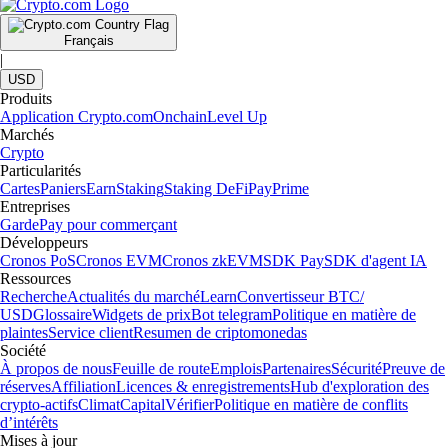
Français
|
USD
Produits
Application Crypto.com
Onchain
Level Up
Marchés
Crypto
Particularités
Cartes
Paniers
Earn
Staking
Staking DeFi
Pay
Prime
Entreprises
Garde
Pay pour commerçant
Développeurs
Cronos PoS
Cronos EVM
Cronos zkEVM
SDK Pay
SDK d'agent IA
Ressources
Recherche
Actualités du marché
Learn
Convertisseur BTC/
USD
Glossaire
Widgets de prix
Bot telegram
Politique en matière de
plaintes
Service client
Resumen de criptomonedas
Société
À propos de nous
Feuille de route
Emplois
Partenaires
Sécurité
Preuve de
réserves
Affiliation
Licences & enregistrements
Hub d'exploration des
crypto-actifs
Climat
Capital
Vérifier
Politique en matière de conflits
d’intérêts
Mises à jour