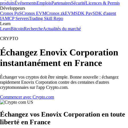
produits
Événements
Emplois
Partenaires
Sécurité
Licences & Permis
Développeurs
Cronos PoS
Cronos EVM
Cronos zkEVM
SDK Pay
SDK d'agent
IA
MCP Servers
Trading Skill Repo
Learn
Learn
Bitcoin
Recherche
Actualités du marché
CRYPTO
Échangez Enovix Corporation
instantanément en France
Échanger vos cryptos doit être simple. Bonne nouvelle : échangez
rapidement Enovix Corporation contre des centaines d'autres
cryptomonnaies sur l'app Crypto.com.
Commencer avec Crypto.com
Échangez vos Enovix Corporation en toute
liberté en France