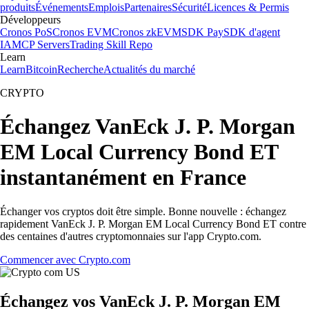
produits
Événements
Emplois
Partenaires
Sécurité
Licences & Permis
Développeurs
Cronos PoS
Cronos EVM
Cronos zkEVM
SDK Pay
SDK d'agent
IA
MCP Servers
Trading Skill Repo
Learn
Learn
Bitcoin
Recherche
Actualités du marché
CRYPTO
Échangez VanEck J. P. Morgan
EM Local Currency Bond ET
instantanément en France
Échanger vos cryptos doit être simple. Bonne nouvelle : échangez
rapidement VanEck J. P. Morgan EM Local Currency Bond ET contre
des centaines d'autres cryptomonnaies sur l'app Crypto.com.
Commencer avec Crypto.com
Échangez vos VanEck J. P. Morgan EM