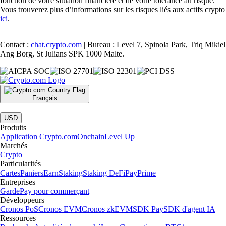
fonction de votre situation financière et de votre tolérance au risque.
Vous trouverez plus d’informations sur les risques liés aux actifs crypto
ici
.
Contact :
chat.crypto.com
| Bureau : Level 7, Spinola Park, Triq Mikiel
Ang Borg, St Julians SPK 1000 Malte.
Français
|
USD
Produits
Application Crypto.com
Onchain
Level Up
Marchés
Crypto
Particularités
Cartes
Paniers
Earn
Staking
Staking DeFi
Pay
Prime
Entreprises
Garde
Pay pour commerçant
Développeurs
Cronos PoS
Cronos EVM
Cronos zkEVM
SDK Pay
SDK d'agent IA
Ressources