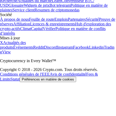
Recherche
Actualités du marché
Learn
Convertisseur BTC/
USD
Glossaire
Widgets de prix
Bot telegram
Politique en matière de
plaintes
Service client
Resumen de criptomonedas
Société
À propos de nous
Feuille de route
Emplois
Partenaires
Sécurité
Preuve de
réserves
Affiliation
Licences & enregistrements
Hub d'exploration des
crypto-actifs
Climat
Capital
Vérifier
Politique en matière de conflits
d’intérêts
Mises à jour
X
Actualités des
produits
Événements
Reddit
Discord
Instagram
Facebook
Linkedin
Tradin
gView
Cryptocurrency in Every Wallet™
Copyright © 2018 - 2026 Crypto.com. Tous droits réservés.
Conditions générales de l'EEE
Avis de confidentialité
Fees &
Limits
Statut
Préférences en matière de cookies