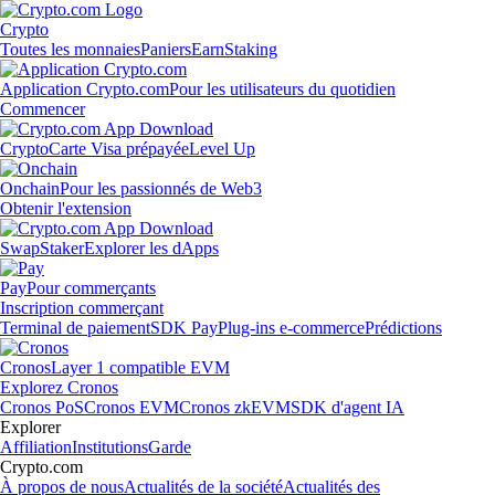
Crypto
Toutes les monnaies
Paniers
Earn
Staking
Application Crypto.com
Pour les utilisateurs du quotidien
Commencer
Crypto
Carte Visa prépayée
Level Up
Onchain
Pour les passionnés de Web3
Obtenir l'extension
Swap
Staker
Explorer les dApps
Pay
Pour commerçants
Inscription commerçant
Terminal de paiement
SDK Pay
Plug-ins e-commerce
Prédictions
Cronos
Layer 1 compatible EVM
Explorez Cronos
Cronos PoS
Cronos EVM
Cronos zkEVM
SDK d'agent IA
Explorer
Affiliation
Institutions
Garde
Crypto.com
À propos de nous
Actualités de la société
Actualités des