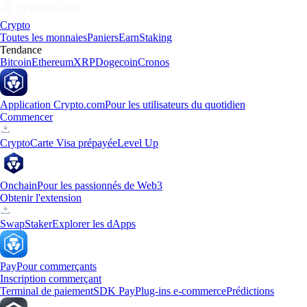
Crypto
Toutes les monnaies
Paniers
Earn
Staking
Tendance
Bitcoin
Ethereum
XRP
Dogecoin
Cronos
Application Crypto.com
Pour les utilisateurs du quotidien
Commencer
Crypto
Carte Visa prépayée
Level Up
Onchain
Pour les passionnés de Web3
Obtenir l'extension
Swap
Staker
Explorer les dApps
Pay
Pour commerçants
Inscription commerçant
Terminal de paiement
SDK Pay
Plug-ins e-commerce
Prédictions