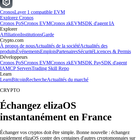
Cronos
Layer 1 compatible EVM
Explorez Cronos
Cronos PoS
Cronos EVM
Cronos zkEVM
SDK d'agent IA
Explorer
Affiliation
Institutions
Garde
Crypto.com
À propos de nous
Actualités de la société
Actualités des
produits
Événements
Emplois
Partenaires
Sécurité
Licences & Permis
Développeurs
Cronos PoS
Cronos EVM
Cronos zkEVM
SDK Pay
SDK d'agent
IA
MCP Servers
Trading Skill Repo
Learn
Learn
Bitcoin
Recherche
Actualités du marché
CRYPTO
Échangez elizaOS
instantanément en France
Échanger vos cryptos doit être simple. Bonne nouvelle : échangez
rapidement elizaOS contre des centaines d'autres cryptomonnaies sur