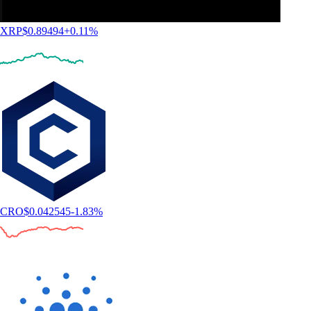
XRP
$
0.89494
+
0.11
%
CRO
$
0.042545
-1.83
%