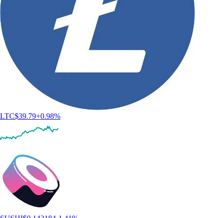
LTC
$
39.79
+
0.98
%