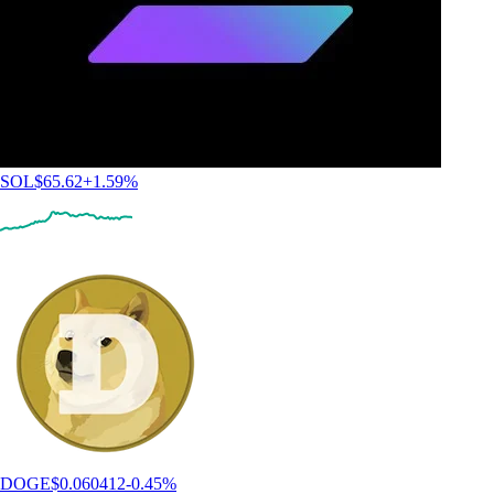
SOL
$
65.62
+
1.59
%
DOGE
$
0.060412
-0.45
%