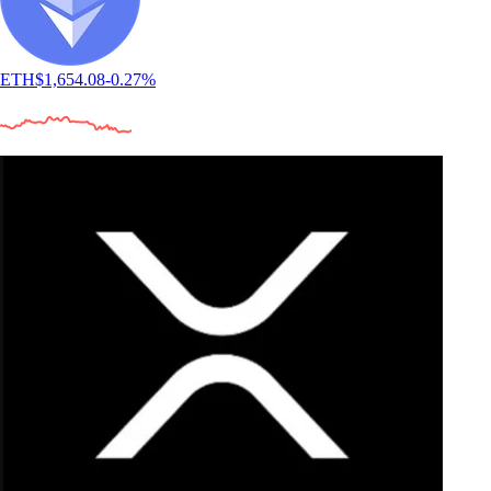
ETH
$
1,654.08
-0.27
%