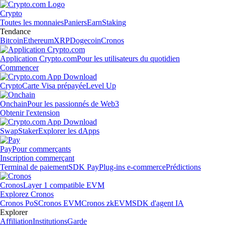
Crypto
Toutes les monnaies
Paniers
Earn
Staking
Tendance
Bitcoin
Ethereum
XRP
Dogecoin
Cronos
Application Crypto.com
Pour les utilisateurs du quotidien
Commencer
Crypto
Carte Visa prépayée
Level Up
Onchain
Pour les passionnés de Web3
Obtenir l'extension
Swap
Staker
Explorer les dApps
Pay
Pour commerçants
Inscription commerçant
Terminal de paiement
SDK Pay
Plug-ins e-commerce
Prédictions
Cronos
Layer 1 compatible EVM
Explorez Cronos
Cronos PoS
Cronos EVM
Cronos zkEVM
SDK d'agent IA
Explorer
Affiliation
Institutions
Garde