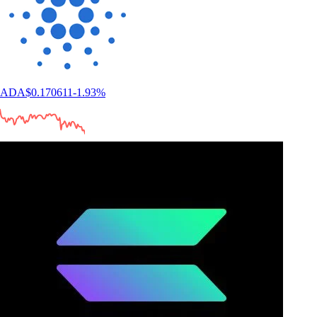
ADA
$
0.170611
-1.93
%