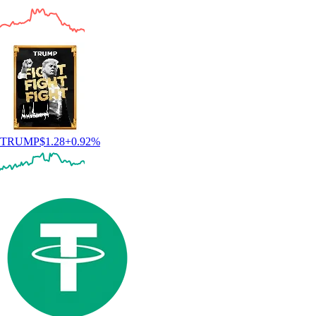
TRUMP
$
1.28
+
0.92
%