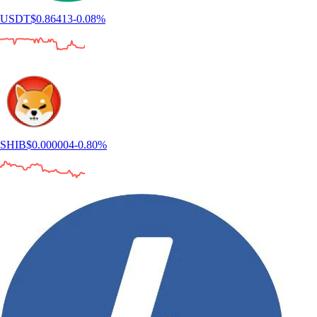
USDT
$
0.86413
-0.08
%
SHIB
$
0.000004
-0.80
%