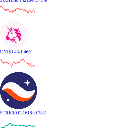
SUSHI
$
0.142184
-1.41
%
UNI
$
3.43
-1.46
%
STRK
$
0.021618
+
0.78
%