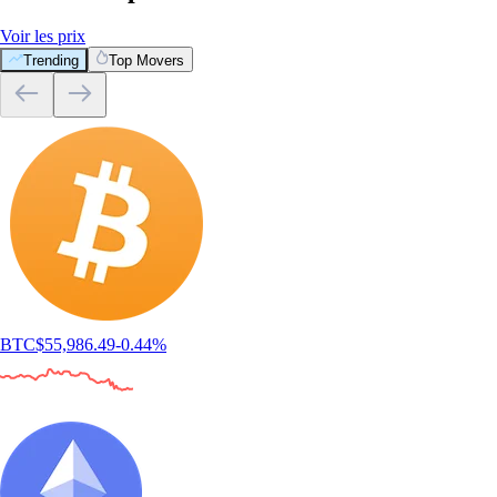
Voir les prix
Trending
Top Movers
BTC
$
55,986.49
-0.44
%