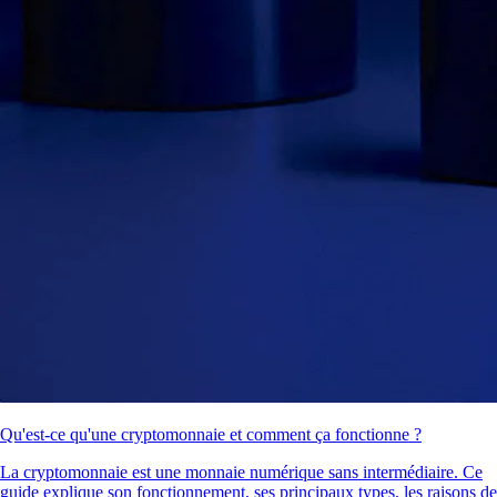
Qu'est-ce qu'une cryptomonnaie et comment ça fonctionne ?
La cryptomonnaie est une monnaie numérique sans intermédiaire. Ce
guide explique son fonctionnement, ses principaux types, les raisons de