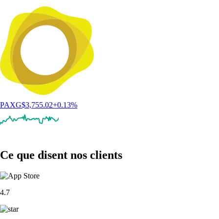
PAXG
$
3,755.02
+
0.13
%
Ce que disent nos clients
4.7