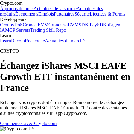
Crypto.com
À propos de nous
Actualités de la société
Actualités des
produits
Événements
Emplois
Partenaires
Sécurité
Licences & Permis
Développeurs
Cronos PoS
Cronos EVM
Cronos zkEVM
SDK Pay
SDK d'agent
IA
MCP Servers
Trading Skill Repo
Learn
Learn
Bitcoin
Recherche
Actualités du marché
CRYPTO
Échangez iShares MSCI EAFE
Growth ETF instantanément en
France
Échanger vos cryptos doit être simple. Bonne nouvelle : échangez
rapidement iShares MSCI EAFE Growth ETF contre des centaines
d'autres cryptomonnaies sur l'app Crypto.com.
Commencer avec Crypto.com