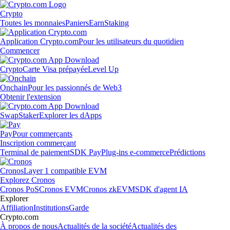
Crypto
Toutes les monnaies
Paniers
Earn
Staking
Application Crypto.com
Pour les utilisateurs du quotidien
Commencer
Crypto
Carte Visa prépayée
Level Up
Onchain
Pour les passionnés de Web3
Obtenir l'extension
Swap
Staker
Explorer les dApps
Pay
Pour commerçants
Inscription commerçant
Terminal de paiement
SDK Pay
Plug-ins e-commerce
Prédictions
Cronos
Layer 1 compatible EVM
Explorez Cronos
Cronos PoS
Cronos EVM
Cronos zkEVM
SDK d'agent IA
Explorer
Affiliation
Institutions
Garde
Crypto.com
À propos de nous
Actualités de la société
Actualités des