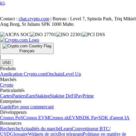
ici
.
Contact :
chat.crypto.com
| Bureau : Level 7, Spinola Park, Triq Mikiel
Ang Borg, St Julians SPK 1000 Malte.
Français
|
USD
Produits
Application Crypto.com
Onchain
Level Up
Marchés
Crypto
Particularités
Cartes
Paniers
Earn
Staking
Staking DeFi
Pay
Prime
Entreprises
Garde
Pay pour commerçant
Développeurs
Cronos PoS
Cronos EVM
Cronos zkEVM
SDK Pay
SDK d'agent IA
Ressources
Recherche
Actualités du marché
Learn
Convertisseur BTC/
USD
Glossaire
Widgets de prix
Bot telegram
Politique en matière de