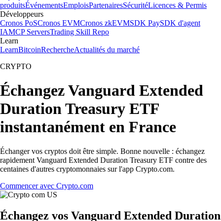
produits
Événements
Emplois
Partenaires
Sécurité
Licences & Permis
Développeurs
Cronos PoS
Cronos EVM
Cronos zkEVM
SDK Pay
SDK d'agent
IA
MCP Servers
Trading Skill Repo
Learn
Learn
Bitcoin
Recherche
Actualités du marché
CRYPTO
Échangez Vanguard Extended
Duration Treasury ETF
instantanément en France
Échanger vos cryptos doit être simple. Bonne nouvelle : échangez
rapidement Vanguard Extended Duration Treasury ETF contre des
centaines d'autres cryptomonnaies sur l'app Crypto.com.
Commencer avec Crypto.com
Échangez vos Vanguard Extended Duration