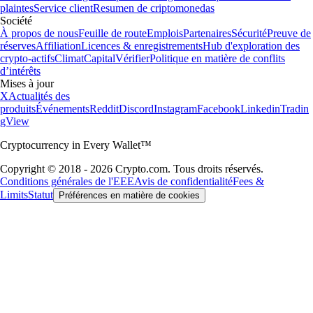
plaintes
Service client
Resumen de criptomonedas
Société
À propos de nous
Feuille de route
Emplois
Partenaires
Sécurité
Preuve de
réserves
Affiliation
Licences & enregistrements
Hub d'exploration des
crypto-actifs
Climat
Capital
Vérifier
Politique en matière de conflits
d’intérêts
Mises à jour
X
Actualités des
produits
Événements
Reddit
Discord
Instagram
Facebook
Linkedin
Tradin
gView
Cryptocurrency in Every Wallet™
Copyright © 2018 - 2026 Crypto.com. Tous droits réservés.
Conditions générales de l'EEE
Avis de confidentialité
Fees &
Limits
Statut
Préférences en matière de cookies