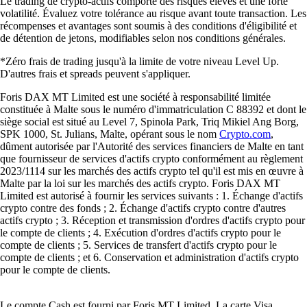
Le trading de crypto-actifs comporte des risques élevés et une forte
volatilité. Évaluez votre tolérance au risque avant toute transaction. Les
récompenses et avantages sont soumis à des conditions d'éligibilité et
de détention de jetons, modifiables selon nos conditions générales.
*Zéro frais de trading jusqu'à la limite de votre niveau Level Up.
D'autres frais et spreads peuvent s'appliquer.
Foris DAX MT Limited est une société à responsabilité limitée
constituée à Malte sous le numéro d'immatriculation C 88392 et dont le
siège social est situé au Level 7, Spinola Park, Triq Mikiel Ang Borg,
SPK 1000, St. Julians, Malte, opérant sous le nom
Crypto.com
,
dûment autorisée par l'Autorité des services financiers de Malte en tant
que fournisseur de services d'actifs crypto conformément au règlement
2023/1114 sur les marchés des actifs crypto tel qu'il est mis en œuvre à
Malte par la loi sur les marchés des actifs crypto. Foris DAX MT
Limited est autorisé à fournir les services suivants : 1. Échange d'actifs
crypto contre des fonds ; 2. Échange d'actifs crypto contre d'autres
actifs crypto ; 3. Réception et transmission d'ordres d'actifs crypto pour
le compte de clients ; 4. Exécution d'ordres d'actifs crypto pour le
compte de clients ; 5. Services de transfert d'actifs crypto pour le
compte de clients ; et 6. Conservation et administration d'actifs crypto
pour le compte de clients.
Le compte Cash est fourni par Foris MT Limited. La carte Visa