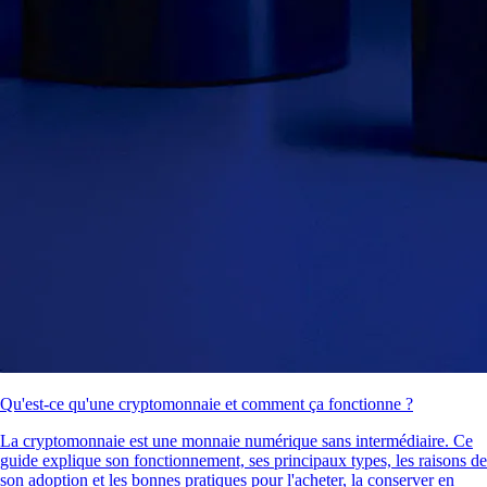
Qu'est-ce qu'une cryptomonnaie et comment ça fonctionne ?
La cryptomonnaie est une monnaie numérique sans intermédiaire. Ce
guide explique son fonctionnement, ses principaux types, les raisons de
son adoption et les bonnes pratiques pour l'acheter, la conserver en