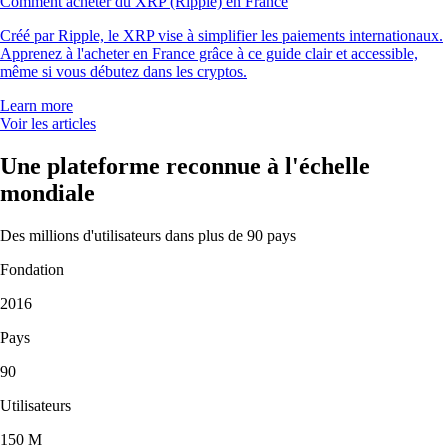
Comment acheter du XRP (Ripple) en France
Créé par Ripple, le XRP vise à simplifier les paiements internationaux.
Apprenez à l'acheter en France grâce à ce guide clair et accessible,
même si vous débutez dans les cryptos.
Learn more
Voir les articles
Une plateforme reconnue à l'échelle
mondiale
Des millions d'utilisateurs dans plus de 90 pays
Fondation
2016
Pays
90
Utilisateurs
150 M