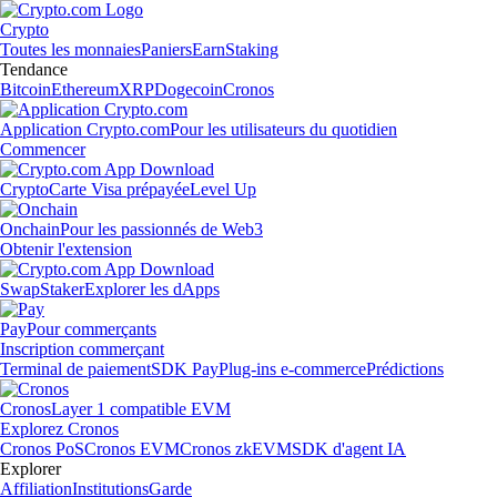
Crypto
Toutes les monnaies
Paniers
Earn
Staking
Tendance
Bitcoin
Ethereum
XRP
Dogecoin
Cronos
Application Crypto.com
Pour les utilisateurs du quotidien
Commencer
Crypto
Carte Visa prépayée
Level Up
Onchain
Pour les passionnés de Web3
Obtenir l'extension
Swap
Staker
Explorer les dApps
Pay
Pour commerçants
Inscription commerçant
Terminal de paiement
SDK Pay
Plug-ins e-commerce
Prédictions
Cronos
Layer 1 compatible EVM
Explorez Cronos
Cronos PoS
Cronos EVM
Cronos zkEVM
SDK d'agent IA
Explorer
Affiliation
Institutions
Garde