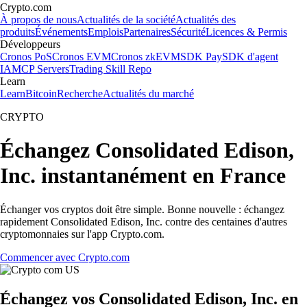
Crypto.com
À propos de nous
Actualités de la société
Actualités des
produits
Événements
Emplois
Partenaires
Sécurité
Licences & Permis
Développeurs
Cronos PoS
Cronos EVM
Cronos zkEVM
SDK Pay
SDK d'agent
IA
MCP Servers
Trading Skill Repo
Learn
Learn
Bitcoin
Recherche
Actualités du marché
CRYPTO
Échangez Consolidated Edison,
Inc. instantanément en France
Échanger vos cryptos doit être simple. Bonne nouvelle : échangez
rapidement Consolidated Edison, Inc. contre des centaines d'autres
cryptomonnaies sur l'app Crypto.com.
Commencer avec Crypto.com
Échangez vos Consolidated Edison, Inc. en