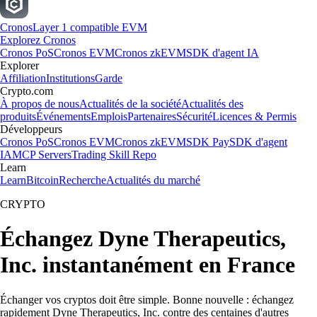
Cronos
Layer 1 compatible EVM
Explorez Cronos
Cronos PoS
Cronos EVM
Cronos zkEVM
SDK d'agent IA
Explorer
Affiliation
Institutions
Garde
Crypto.com
À propos de nous
Actualités de la société
Actualités des
produits
Événements
Emplois
Partenaires
Sécurité
Licences & Permis
Développeurs
Cronos PoS
Cronos EVM
Cronos zkEVM
SDK Pay
SDK d'agent
IA
MCP Servers
Trading Skill Repo
Learn
Learn
Bitcoin
Recherche
Actualités du marché
CRYPTO
Échangez Dyne Therapeutics,
Inc. instantanément en France
Échanger vos cryptos doit être simple. Bonne nouvelle : échangez
rapidement Dyne Therapeutics, Inc. contre des centaines d'autres