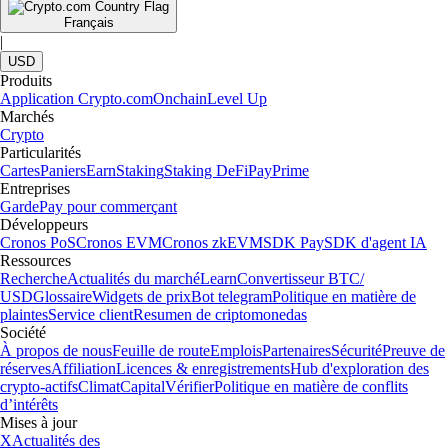
Français
|
USD
Produits
Application Crypto.com
Onchain
Level Up
Marchés
Crypto
Particularités
Cartes
Paniers
Earn
Staking
Staking DeFi
Pay
Prime
Entreprises
Garde
Pay pour commerçant
Développeurs
Cronos PoS
Cronos EVM
Cronos zkEVM
SDK Pay
SDK d'agent IA
Ressources
Recherche
Actualités du marché
Learn
Convertisseur BTC/
USD
Glossaire
Widgets de prix
Bot telegram
Politique en matière de
plaintes
Service client
Resumen de criptomonedas
Société
À propos de nous
Feuille de route
Emplois
Partenaires
Sécurité
Preuve de
réserves
Affiliation
Licences & enregistrements
Hub d'exploration des
crypto-actifs
Climat
Capital
Vérifier
Politique en matière de conflits
d’intérêts
Mises à jour
X
Actualités des