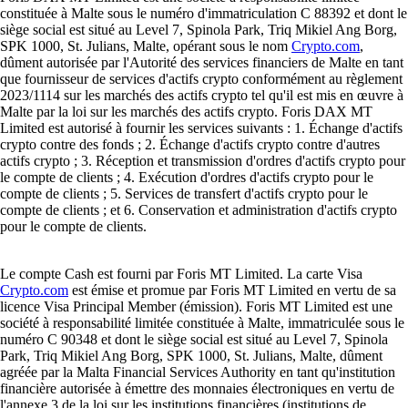
constituée à Malte sous le numéro d'immatriculation C 88392 et dont le
siège social est situé au Level 7, Spinola Park, Triq Mikiel Ang Borg,
SPK 1000, St. Julians, Malte, opérant sous le nom
Crypto.com
,
dûment autorisée par l'Autorité des services financiers de Malte en tant
que fournisseur de services d'actifs crypto conformément au règlement
2023/1114 sur les marchés des actifs crypto tel qu'il est mis en œuvre à
Malte par la loi sur les marchés des actifs crypto. Foris DAX MT
Limited est autorisé à fournir les services suivants : 1. Échange d'actifs
crypto contre des fonds ; 2. Échange d'actifs crypto contre d'autres
actifs crypto ; 3. Réception et transmission d'ordres d'actifs crypto pour
le compte de clients ; 4. Exécution d'ordres d'actifs crypto pour le
compte de clients ; 5. Services de transfert d'actifs crypto pour le
compte de clients ; et 6. Conservation et administration d'actifs crypto
pour le compte de clients.
Le compte Cash est fourni par Foris MT Limited. La carte Visa
Crypto.com
est émise et promue par Foris MT Limited en vertu de sa
licence Visa Principal Member (émission). Foris MT Limited est une
société à responsabilité limitée constituée à Malte, immatriculée sous le
numéro C 90348 et dont le siège social est situé au Level 7, Spinola
Park, Triq Mikiel Ang Borg, SPK 1000, St. Julians, Malte, dûment
agréée par la Malta Financial Services Authority en tant qu'institution
financière autorisée à émettre des monnaies électroniques en vertu de
l'annexe 3 de la loi sur les institutions financières (institutions de