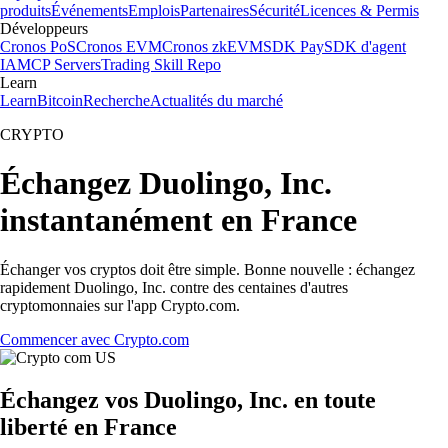
produits
Événements
Emplois
Partenaires
Sécurité
Licences & Permis
Développeurs
Cronos PoS
Cronos EVM
Cronos zkEVM
SDK Pay
SDK d'agent
IA
MCP Servers
Trading Skill Repo
Learn
Learn
Bitcoin
Recherche
Actualités du marché
CRYPTO
Échangez Duolingo, Inc.
instantanément en France
Échanger vos cryptos doit être simple. Bonne nouvelle : échangez
rapidement Duolingo, Inc. contre des centaines d'autres
cryptomonnaies sur l'app Crypto.com.
Commencer avec Crypto.com
Échangez vos Duolingo, Inc. en toute
liberté en France