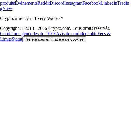
produits
Événements
Reddit
Discord
Instagram
Facebook
Linkedin
Tradin
gView
Cryptocurrency in Every Wallet™
Copyright © 2018 - 2026 Crypto.com. Tous droits réservés.
Conditions générales de l'EEE
Avis de confidentialité
Fees &
Limits
Statut
Préférences en matière de cookies