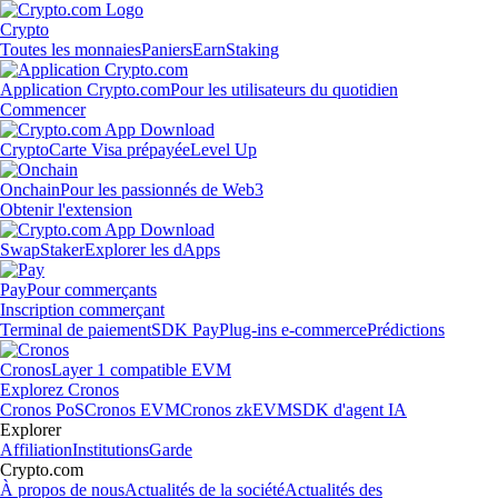
Crypto
Toutes les monnaies
Paniers
Earn
Staking
Application Crypto.com
Pour les utilisateurs du quotidien
Commencer
Crypto
Carte Visa prépayée
Level Up
Onchain
Pour les passionnés de Web3
Obtenir l'extension
Swap
Staker
Explorer les dApps
Pay
Pour commerçants
Inscription commerçant
Terminal de paiement
SDK Pay
Plug-ins e-commerce
Prédictions
Cronos
Layer 1 compatible EVM
Explorez Cronos
Cronos PoS
Cronos EVM
Cronos zkEVM
SDK d'agent IA
Explorer
Affiliation
Institutions
Garde
Crypto.com
À propos de nous
Actualités de la société
Actualités des