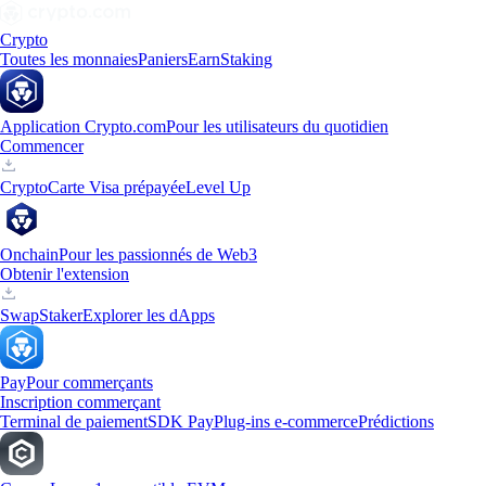
Crypto
Toutes les monnaies
Paniers
Earn
Staking
Application Crypto.com
Pour les utilisateurs du quotidien
Commencer
Crypto
Carte Visa prépayée
Level Up
Onchain
Pour les passionnés de Web3
Obtenir l'extension
Swap
Staker
Explorer les dApps
Pay
Pour commerçants
Inscription commerçant
Terminal de paiement
SDK Pay
Plug-ins e-commerce
Prédictions