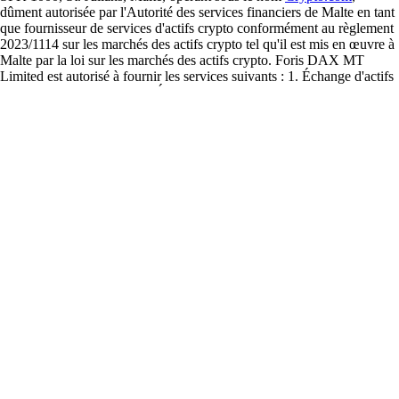
dûment autorisée par l'Autorité des services financiers de Malte en tant
que fournisseur de services d'actifs crypto conformément au règlement
2023/1114 sur les marchés des actifs crypto tel qu'il est mis en œuvre à
Malte par la loi sur les marchés des actifs crypto. Foris DAX MT
Limited est autorisé à fournir les services suivants : 1. Échange d'actifs
crypto contre des fonds ; 2. Échange d'actifs crypto contre d'autres
actifs crypto ; 3. Réception et transmission d'ordres d'actifs crypto pour
le compte de clients ; 4. Exécution d'ordres d'actifs crypto pour le
compte de clients ; 5. Services de transfert d'actifs crypto pour le
compte de clients ; et 6. Conservation et administration d'actifs crypto
pour le compte de clients.
Le compte Cash est fourni par Foris MT Limited. La carte Visa
Crypto.com
est émise et promue par Foris MT Limited en vertu de sa
licence Visa Principal Member (émission). Foris MT Limited est une
société à responsabilité limitée constituée à Malte, immatriculée sous le
numéro C 90348 et dont le siège social est situé au Level 7, Spinola
Park, Triq Mikiel Ang Borg, SPK 1000, St. Julians, Malte, dûment
agréée par la Malta Financial Services Authority en tant qu'institution
financière autorisée à émettre des monnaies électroniques en vertu de
l'annexe 3 de la loi sur les institutions financières (institutions de
monnaie électronique).