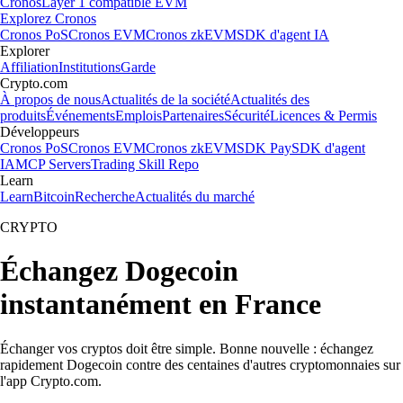
Cronos
Layer 1 compatible EVM
Explorez Cronos
Cronos PoS
Cronos EVM
Cronos zkEVM
SDK d'agent IA
Explorer
Affiliation
Institutions
Garde
Crypto.com
À propos de nous
Actualités de la société
Actualités des
produits
Événements
Emplois
Partenaires
Sécurité
Licences & Permis
Développeurs
Cronos PoS
Cronos EVM
Cronos zkEVM
SDK Pay
SDK d'agent
IA
MCP Servers
Trading Skill Repo
Learn
Learn
Bitcoin
Recherche
Actualités du marché
CRYPTO
Échangez Dogecoin
instantanément en France
Échanger vos cryptos doit être simple. Bonne nouvelle : échangez
rapidement Dogecoin contre des centaines d'autres cryptomonnaies sur
l'app Crypto.com.