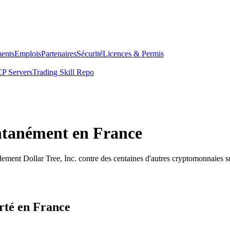
ents
Emplois
Partenaires
Sécurité
Licences & Permis
P Servers
Trading Skill Repo
antanément en France
ement Dollar Tree, Inc. contre des centaines d'autres cryptomonnaies s
erté en France