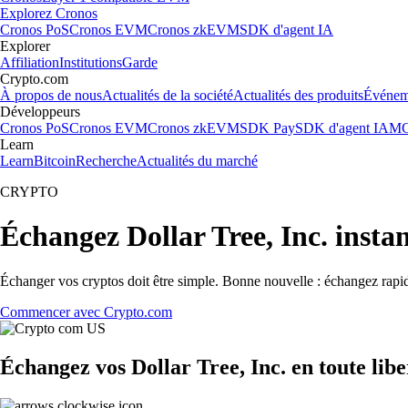
Explorez Cronos
Cronos PoS
Cronos EVM
Cronos zkEVM
SDK d'agent IA
Explorer
Affiliation
Institutions
Garde
Crypto.com
À propos de nous
Actualités de la société
Actualités des produits
Événem
Développeurs
Cronos PoS
Cronos EVM
Cronos zkEVM
SDK Pay
SDK d'agent IA
MC
Learn
Learn
Bitcoin
Recherche
Actualités du marché
CRYPTO
Échangez Dollar Tree, Inc. inst
Échanger vos cryptos doit être simple. Bonne nouvelle : échangez rapid
Commencer avec Crypto.com
Échangez vos Dollar Tree, Inc. en toute lib