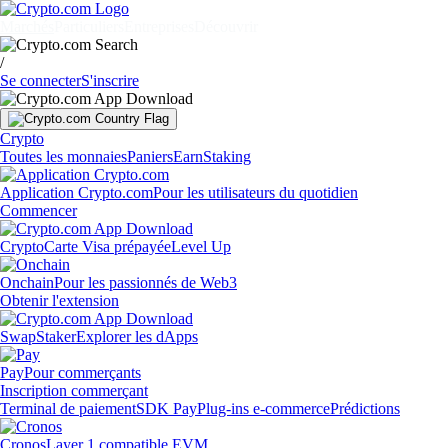
Marchés
Particuliers
Entreprises
Découvrir
/
Se connecter
S'inscrire
Crypto
Toutes les monnaies
Paniers
Earn
Staking
Application Crypto.com
Pour les utilisateurs du quotidien
Commencer
Crypto
Carte Visa prépayée
Level Up
Onchain
Pour les passionnés de Web3
Obtenir l'extension
Swap
Staker
Explorer les dApps
Pay
Pour commerçants
Inscription commerçant
Terminal de paiement
SDK Pay
Plug-ins e-commerce
Prédictions
Cronos
Layer 1 compatible EVM