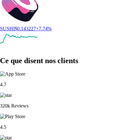
SUSHI
$
0.143227
+
7.74
%
Ce que disent nos clients
4.7
320k Reviews
4.5