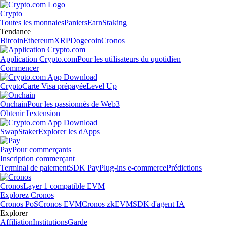
Crypto
Toutes les monnaies
Paniers
Earn
Staking
Tendance
Bitcoin
Ethereum
XRP
Dogecoin
Cronos
Application Crypto.com
Pour les utilisateurs du quotidien
Commencer
Crypto
Carte Visa prépayée
Level Up
Onchain
Pour les passionnés de Web3
Obtenir l'extension
Swap
Staker
Explorer les dApps
Pay
Pour commerçants
Inscription commerçant
Terminal de paiement
SDK Pay
Plug-ins e-commerce
Prédictions
Cronos
Layer 1 compatible EVM
Explorez Cronos
Cronos PoS
Cronos EVM
Cronos zkEVM
SDK d'agent IA
Explorer
Affiliation
Institutions
Garde