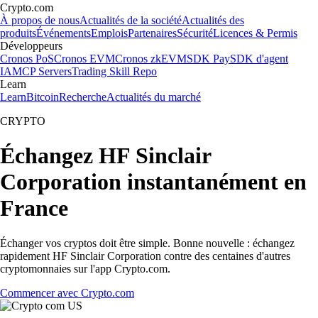
Crypto.com
À propos de nous
Actualités de la société
Actualités des
produits
Événements
Emplois
Partenaires
Sécurité
Licences & Permis
Développeurs
Cronos PoS
Cronos EVM
Cronos zkEVM
SDK Pay
SDK d'agent
IA
MCP Servers
Trading Skill Repo
Learn
Learn
Bitcoin
Recherche
Actualités du marché
CRYPTO
Échangez HF Sinclair
Corporation instantanément en
France
Échanger vos cryptos doit être simple. Bonne nouvelle : échangez
rapidement HF Sinclair Corporation contre des centaines d'autres
cryptomonnaies sur l'app Crypto.com.
Commencer avec Crypto.com