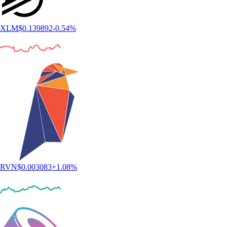
XLM
$
0.139892
-0.54
%
RVN
$
0.003083
+
1.08
%