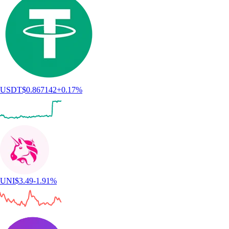
USDT
$
0.867142
+
0.17
%
UNI
$
3.49
-1.91
%