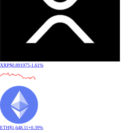
XRP
$
0.891975
-1.61
%
ETH
$
1,648.11
+
0.39
%