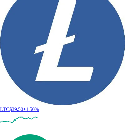
LTC
$
39.50
+
1.50
%