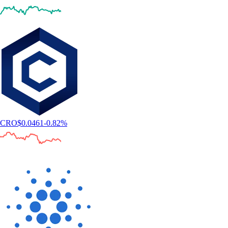
CRO
$
0.0461
-0.82
%