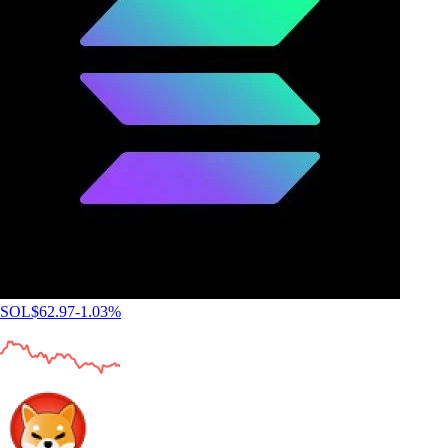
SOL
$
62.97
-1.03
%