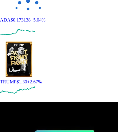
ADA
$
0.173138
+
5.04
%
TRUMP
$
1.30
+
2.67
%