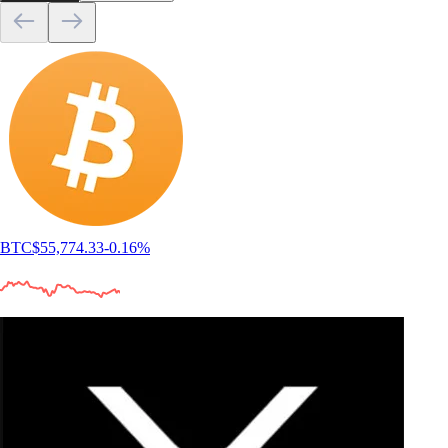
BTC
$
55,774.33
-0.16
%