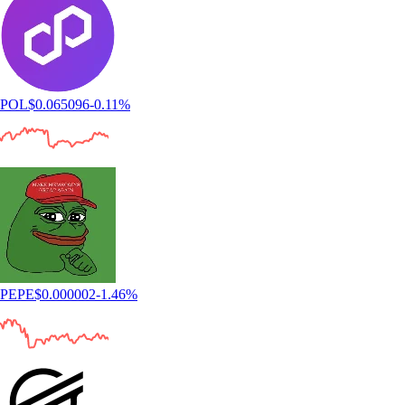
POL
$
0.065096
-0.11
%
PEPE
$
0.000002
-1.46
%