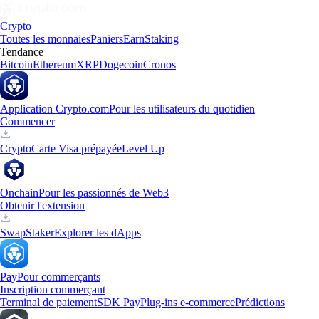
Crypto
Toutes les monnaies
Paniers
Earn
Staking
Tendance
Bitcoin
Ethereum
XRP
Dogecoin
Cronos
Application Crypto.com
Pour les utilisateurs du quotidien
Commencer
Crypto
Carte Visa prépayée
Level Up
Onchain
Pour les passionnés de Web3
Obtenir l'extension
Swap
Staker
Explorer les dApps
Pay
Pour commerçants
Inscription commerçant
Terminal de paiement
SDK Pay
Plug-ins e-commerce
Prédictions