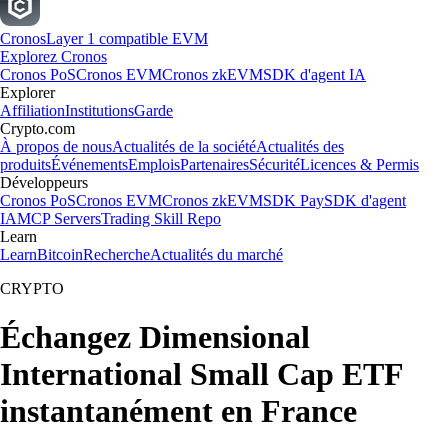
Cronos
Layer 1 compatible EVM
Explorez Cronos
Cronos PoS
Cronos EVM
Cronos zkEVM
SDK d'agent IA
Explorer
Affiliation
Institutions
Garde
Crypto.com
À propos de nous
Actualités de la société
Actualités des
produits
Événements
Emplois
Partenaires
Sécurité
Licences & Permis
Développeurs
Cronos PoS
Cronos EVM
Cronos zkEVM
SDK Pay
SDK d'agent
IA
MCP Servers
Trading Skill Repo
Learn
Learn
Bitcoin
Recherche
Actualités du marché
CRYPTO
Échangez Dimensional
International Small Cap ETF
instantanément en France