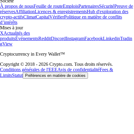
Société
À propos de nous
Feuille de route
Emplois
Partenaires
Sécurité
Preuve de
réserves
Affiliation
Licences & enregistrements
Hub d'exploration des
crypto-actifs
Climat
Capital
Vérifier
Politique en matière de conflits
d’intérêts
Mises à jour
X
Actualités des
produits
Événements
Reddit
Discord
Instagram
Facebook
Linkedin
Tradin
gView
Cryptocurrency in Every Wallet™
Copyright © 2018 - 2026 Crypto.com. Tous droits réservés.
Conditions générales de l'EEE
Avis de confidentialité
Fees &
Limits
Statut
Préférences en matière de cookies