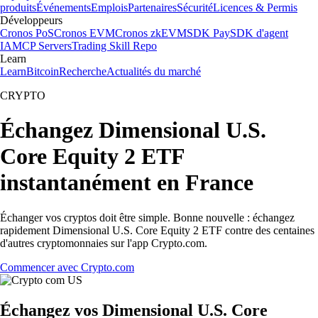
produits
Événements
Emplois
Partenaires
Sécurité
Licences & Permis
Développeurs
Cronos PoS
Cronos EVM
Cronos zkEVM
SDK Pay
SDK d'agent
IA
MCP Servers
Trading Skill Repo
Learn
Learn
Bitcoin
Recherche
Actualités du marché
CRYPTO
Échangez Dimensional U.S.
Core Equity 2 ETF
instantanément en France
Échanger vos cryptos doit être simple. Bonne nouvelle : échangez
rapidement Dimensional U.S. Core Equity 2 ETF contre des centaines
d'autres cryptomonnaies sur l'app Crypto.com.
Commencer avec Crypto.com
Échangez vos Dimensional U.S. Core