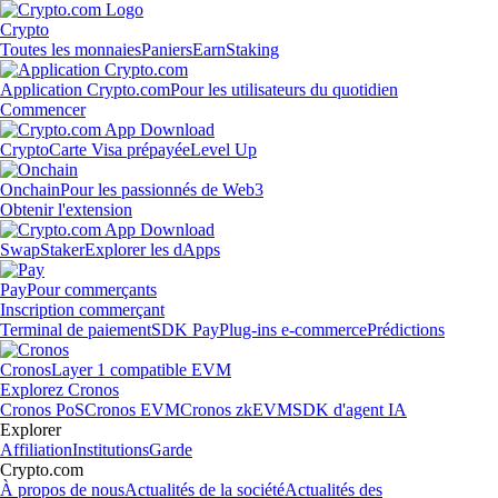
Crypto
Toutes les monnaies
Paniers
Earn
Staking
Application Crypto.com
Pour les utilisateurs du quotidien
Commencer
Crypto
Carte Visa prépayée
Level Up
Onchain
Pour les passionnés de Web3
Obtenir l'extension
Swap
Staker
Explorer les dApps
Pay
Pour commerçants
Inscription commerçant
Terminal de paiement
SDK Pay
Plug-ins e-commerce
Prédictions
Cronos
Layer 1 compatible EVM
Explorez Cronos
Cronos PoS
Cronos EVM
Cronos zkEVM
SDK d'agent IA
Explorer
Affiliation
Institutions
Garde
Crypto.com
À propos de nous
Actualités de la société
Actualités des