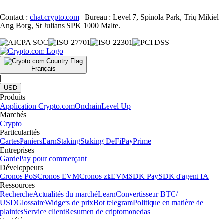
Contact :
chat.crypto.com
| Bureau : Level 7, Spinola Park, Triq Mikiel
Ang Borg, St Julians SPK 1000 Malte.
Français
|
USD
Produits
Application Crypto.com
Onchain
Level Up
Marchés
Crypto
Particularités
Cartes
Paniers
Earn
Staking
Staking DeFi
Pay
Prime
Entreprises
Garde
Pay pour commerçant
Développeurs
Cronos PoS
Cronos EVM
Cronos zkEVM
SDK Pay
SDK d'agent IA
Ressources
Recherche
Actualités du marché
Learn
Convertisseur BTC/
USD
Glossaire
Widgets de prix
Bot telegram
Politique en matière de
plaintes
Service client
Resumen de criptomonedas