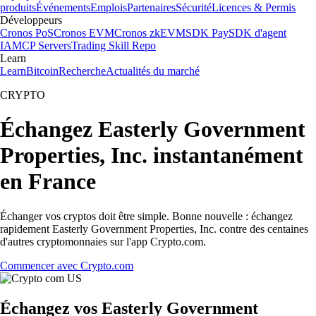
produits
Événements
Emplois
Partenaires
Sécurité
Licences & Permis
Développeurs
Cronos PoS
Cronos EVM
Cronos zkEVM
SDK Pay
SDK d'agent
IA
MCP Servers
Trading Skill Repo
Learn
Learn
Bitcoin
Recherche
Actualités du marché
CRYPTO
Échangez Easterly Government
Properties, Inc. instantanément
en France
Échanger vos cryptos doit être simple. Bonne nouvelle : échangez
rapidement Easterly Government Properties, Inc. contre des centaines
d'autres cryptomonnaies sur l'app Crypto.com.
Commencer avec Crypto.com
Échangez vos Easterly Government