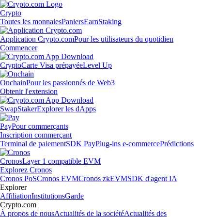
Crypto
Toutes les monnaies
Paniers
Earn
Staking
Application Crypto.com
Pour les utilisateurs du quotidien
Commencer
Crypto
Carte Visa prépayée
Level Up
Onchain
Pour les passionnés de Web3
Obtenir l'extension
Swap
Staker
Explorer les dApps
Pay
Pour commerçants
Inscription commerçant
Terminal de paiement
SDK Pay
Plug-ins e-commerce
Prédictions
Cronos
Layer 1 compatible EVM
Explorez Cronos
Cronos PoS
Cronos EVM
Cronos zkEVM
SDK d'agent IA
Explorer
Affiliation
Institutions
Garde
Crypto.com
À propos de nous
Actualités de la société
Actualités des