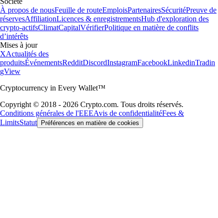
Société
À propos de nous
Feuille de route
Emplois
Partenaires
Sécurité
Preuve de
réserves
Affiliation
Licences & enregistrements
Hub d'exploration des
crypto-actifs
Climat
Capital
Vérifier
Politique en matière de conflits
d’intérêts
Mises à jour
X
Actualités des
produits
Événements
Reddit
Discord
Instagram
Facebook
Linkedin
Tradin
gView
Cryptocurrency in Every Wallet™
Copyright © 2018 - 2026 Crypto.com. Tous droits réservés.
Conditions générales de l'EEE
Avis de confidentialité
Fees &
Limits
Statut
Préférences en matière de cookies