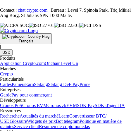
Contact :
chat.crypto.com
| Bureau : Level 7, Spinola Park, Triq Mikiel
Ang Borg, St Julians SPK 1000 Malte.
Français
|
USD
Produits
Application Crypto.com
Onchain
Level Up
Marchés
Crypto
Particularités
Cartes
Paniers
Earn
Staking
Staking DeFi
Pay
Prime
Entreprises
Garde
Pay pour commerçant
Développeurs
Cronos PoS
Cronos EVM
Cronos zkEVM
SDK Pay
SDK d'agent IA
Ressources
Recherche
Actualités du marché
Learn
Convertisseur BTC/
USD
Glossaire
Widgets de prix
Bot telegram
Politique en matière de
plaintes
Service client
Resumen de criptomonedas