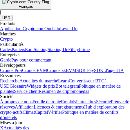
Français
|
USD
Produits
Application Crypto.com
Onchain
Level Up
Marchés
Crypto
Particularités
Cartes
Paniers
Earn
Staking
Staking DeFi
Pay
Prime
Entreprises
Garde
Pay pour commerçant
Développeurs
Cronos PoS
Cronos EVM
Cronos zkEVM
SDK Pay
SDK d'agent IA
Ressources
Recherche
Actualités du marché
Learn
Convertisseur BTC/
USD
Glossaire
Widgets de prix
Bot telegram
Politique en matière de
plaintes
Service client
Resumen de criptomonedas
Société
À propos de nous
Feuille de route
Emplois
Partenaires
Sécurité
Preuve de
réserves
Affiliation
Licences & enregistrements
Hub d'exploration des
crypto-actifs
Climat
Capital
Vérifier
Politique en matière de conflits
d’intérêts
Mises à jour
X
Actualités des