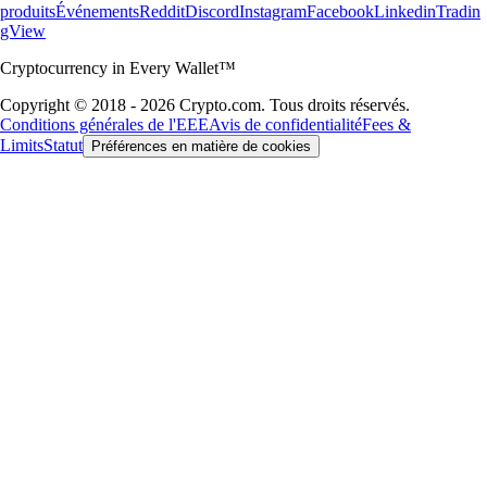
produits
Événements
Reddit
Discord
Instagram
Facebook
Linkedin
Tradin
gView
Cryptocurrency in Every Wallet™
Copyright © 2018 - 2026 Crypto.com. Tous droits réservés.
Conditions générales de l'EEE
Avis de confidentialité
Fees &
Limits
Statut
Préférences en matière de cookies