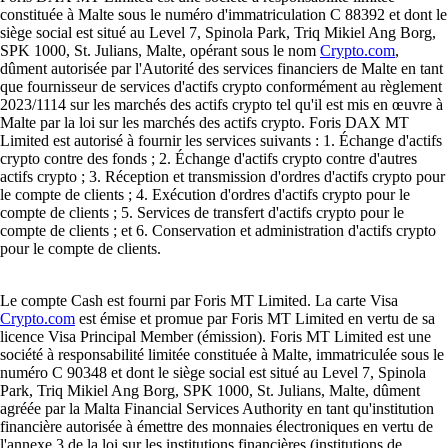
constituée à Malte sous le numéro d'immatriculation C 88392 et dont le
siège social est situé au Level 7, Spinola Park, Triq Mikiel Ang Borg,
SPK 1000, St. Julians, Malte, opérant sous le nom
Crypto.com
,
dûment autorisée par l'Autorité des services financiers de Malte en tant
que fournisseur de services d'actifs crypto conformément au règlement
2023/1114 sur les marchés des actifs crypto tel qu'il est mis en œuvre à
Malte par la loi sur les marchés des actifs crypto. Foris DAX MT
Limited est autorisé à fournir les services suivants : 1. Échange d'actifs
crypto contre des fonds ; 2. Échange d'actifs crypto contre d'autres
actifs crypto ; 3. Réception et transmission d'ordres d'actifs crypto pour
le compte de clients ; 4. Exécution d'ordres d'actifs crypto pour le
compte de clients ; 5. Services de transfert d'actifs crypto pour le
compte de clients ; et 6. Conservation et administration d'actifs crypto
pour le compte de clients.
Le compte Cash est fourni par Foris MT Limited. La carte Visa
Crypto.com
est émise et promue par Foris MT Limited en vertu de sa
licence Visa Principal Member (émission). Foris MT Limited est une
société à responsabilité limitée constituée à Malte, immatriculée sous le
numéro C 90348 et dont le siège social est situé au Level 7, Spinola
Park, Triq Mikiel Ang Borg, SPK 1000, St. Julians, Malte, dûment
agréée par la Malta Financial Services Authority en tant qu'institution
financière autorisée à émettre des monnaies électroniques en vertu de
l'annexe 3 de la loi sur les institutions financières (institutions de