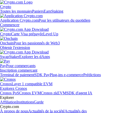
Crypto
Toutes les monnaies
Paniers
Earn
Staking
Application Crypto.com
Pour les utilisateurs du quotidien
Commencer
Crypto
Carte Visa prépayée
Level Up
Onchain
Pour les passionnés de Web3
Obtenir l'extension
Swap
Staker
Explorer les dApps
Pay
Pour commerçants
Inscription commerçant
Terminal de paiement
SDK Pay
Plug-ins e-commerce
Prédictions
Cronos
Layer 1 compatible EVM
Explorez Cronos
Cronos PoS
Cronos EVM
Cronos zkEVM
SDK d'agent IA
Explorer
Affiliation
Institutions
Garde
Crypto.com
À propos de nous
Actualités de la société
Actualités des