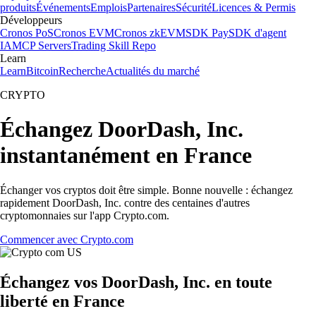
produits
Événements
Emplois
Partenaires
Sécurité
Licences & Permis
Développeurs
Cronos PoS
Cronos EVM
Cronos zkEVM
SDK Pay
SDK d'agent
IA
MCP Servers
Trading Skill Repo
Learn
Learn
Bitcoin
Recherche
Actualités du marché
CRYPTO
Échangez DoorDash, Inc.
instantanément en France
Échanger vos cryptos doit être simple. Bonne nouvelle : échangez
rapidement DoorDash, Inc. contre des centaines d'autres
cryptomonnaies sur l'app Crypto.com.
Commencer avec Crypto.com
Échangez vos DoorDash, Inc. en toute
liberté en France