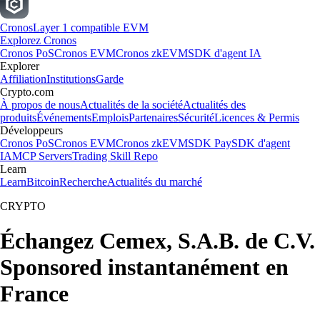
Cronos
Layer 1 compatible EVM
Explorez Cronos
Cronos PoS
Cronos EVM
Cronos zkEVM
SDK d'agent IA
Explorer
Affiliation
Institutions
Garde
Crypto.com
À propos de nous
Actualités de la société
Actualités des
produits
Événements
Emplois
Partenaires
Sécurité
Licences & Permis
Développeurs
Cronos PoS
Cronos EVM
Cronos zkEVM
SDK Pay
SDK d'agent
IA
MCP Servers
Trading Skill Repo
Learn
Learn
Bitcoin
Recherche
Actualités du marché
CRYPTO
Échangez Cemex, S.A.B. de C.V.
Sponsored instantanément en
France