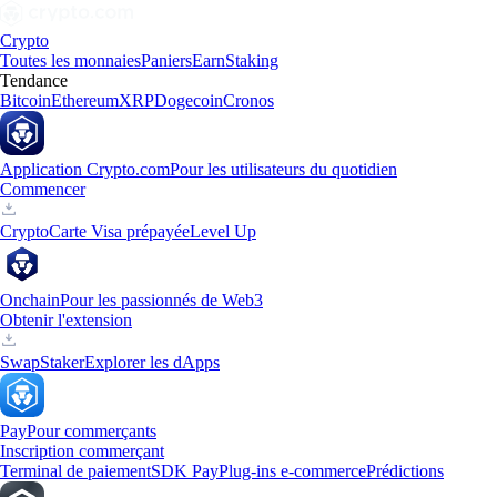
Crypto
Toutes les monnaies
Paniers
Earn
Staking
Tendance
Bitcoin
Ethereum
XRP
Dogecoin
Cronos
Application Crypto.com
Pour les utilisateurs du quotidien
Commencer
Crypto
Carte Visa prépayée
Level Up
Onchain
Pour les passionnés de Web3
Obtenir l'extension
Swap
Staker
Explorer les dApps
Pay
Pour commerçants
Inscription commerçant
Terminal de paiement
SDK Pay
Plug-ins e-commerce
Prédictions