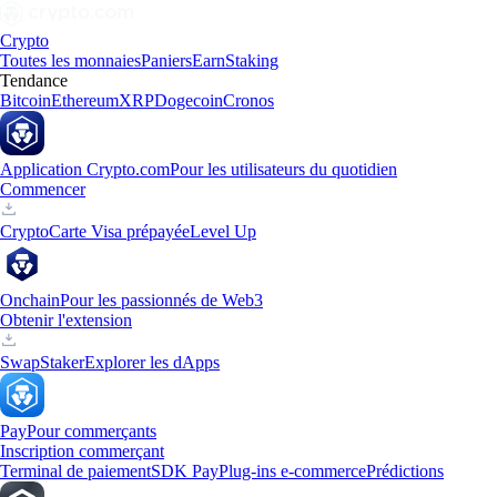
Crypto
Toutes les monnaies
Paniers
Earn
Staking
Tendance
Bitcoin
Ethereum
XRP
Dogecoin
Cronos
Application Crypto.com
Pour les utilisateurs du quotidien
Commencer
Crypto
Carte Visa prépayée
Level Up
Onchain
Pour les passionnés de Web3
Obtenir l'extension
Swap
Staker
Explorer les dApps
Pay
Pour commerçants
Inscription commerçant
Terminal de paiement
SDK Pay
Plug-ins e-commerce
Prédictions