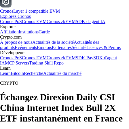
Cronos
Layer 1 compatible EVM
Explorez Cronos
Cronos PoS
Cronos EVM
Cronos zkEVM
SDK d'agent IA
Explorer
Affiliation
Institutions
Garde
Crypto.com
À propos de nous
Actualités de la société
Actualités des
produits
Événements
Emplois
Partenaires
Sécurité
Licences & Permis
Développeurs
Cronos PoS
Cronos EVM
Cronos zkEVM
SDK Pay
SDK d'agent
IA
MCP Servers
Trading Skill Repo
Learn
Learn
Bitcoin
Recherche
Actualités du marché
CRYPTO
Échangez Direxion Daily CSI
China Internet Index Bull 2X
ETF instantanément en France